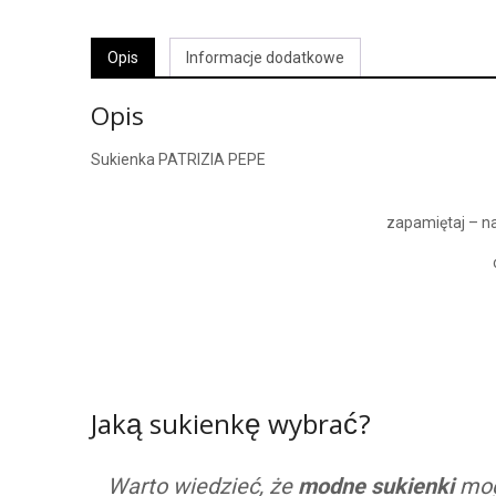
Opis
Informacje dodatkowe
Opis
Sukienka PATRIZIA PEPE
zapamiętaj – na
Jaką sukienkę wybrać?
Warto wiedzieć, że
modne sukienki
mogą