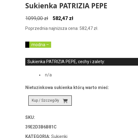
Sukienka PATRIZIA PEPE
Pierwotna
Aktualna
1099,00
zł
582,47
zł
cena
cena
Poprzednia najniższa cena:
582,47
zł
.
wynosiła:
wynosi:
1099,00 zł.
582,47 zł.
modna –
Sukienka PATRIZIA PEPE, cechy i zalety:
n/a
Nietuzinkowa sukienka którą warto mieć:
Kup / Szczegóły
SKU:
39E2D3B6B81C
KATEGORIA:
Sukienki