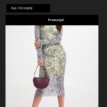
cena
cena
wynosiła:
wynosi:
Kup / Szczegóły
799,00 zł.
479,40 zł.
Promocja!