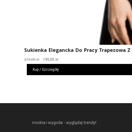
Sukienka Elegancka Do Pracy Trapezowa Z
Pierwotna
Aktualna
279,00
zł
195,00
zł
cena
cena
Kup / Szczegóły
wynosiła:
wynosi:
279,00 zł.
195,00 zł.
NAJNOWSZE MODNE RZECZY
modna i wygoda - wyglądaj trendy!