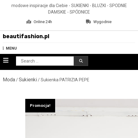
Skip
modowe inspiracje dla Ciebie - SUKIENKI - BLUZKI - SPODNIE
to
DAMSKIE - SPÓDNICE
content
Online 24h
Wygodnie
beautifashion.pl
MENU
Search
for:
Moda
Sukienki
/
/ Sukienka PATRIZIA PEPE
Promocja!