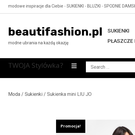
Skip
modowe inspiracje dla Ciebie - SUKIENKI - BLUZKI - SPODNIE DAMS
to
content
beautifashion.pl
SUKIENKI
PŁASZCZE 
modne ubrania na każdą okazję
TWOJA Stylówka?
Search
for:
Moda
/
Sukienki
/ Sukienka mini LIU JO
Promocja!