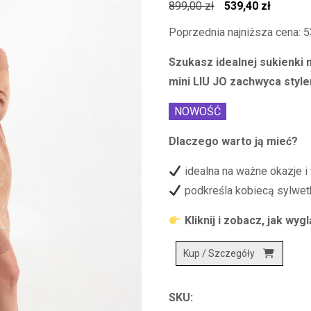
Pierwotna
Aktualn
899,00
zł
539,40
zł
cena
cena
Poprzednia najniższa cena:
5
wynosiła:
wynosi:
Szukasz idealnej sukienki
899,00 zł.
539,40 z
mini LIU JO zachwyca styl
NOWOŚĆ
Dlaczego warto ją mieć?
idealna na ważne okazje i 
podkreśla kobiecą sylwet
Kliknij i zobacz, jak wyg
Kup / Szczegóły
SKU: