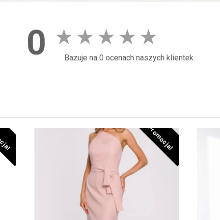
0
★
★
★
★
★
Bazuje na 0 ocenach naszych klientek
cja!
Promocja!