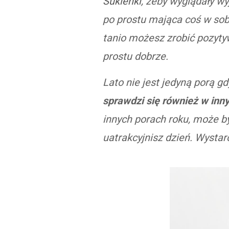
Sukienki
, żeby wyglądały w
po prostu mająca coś w sob
tanio możesz zrobić pozytyw
prostu dobrze.
Lato nie jest jedyną porą 
sprawdzi się również w inn
innych porach roku, może 
uatrakcyjnisz dzień. Wystar