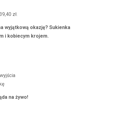
a
39,40
zł
.
 na wyjątkową okazję? Sukienka
ł.
em i kobiecym krojem.
wyjścia
kę
ląda na żywo!