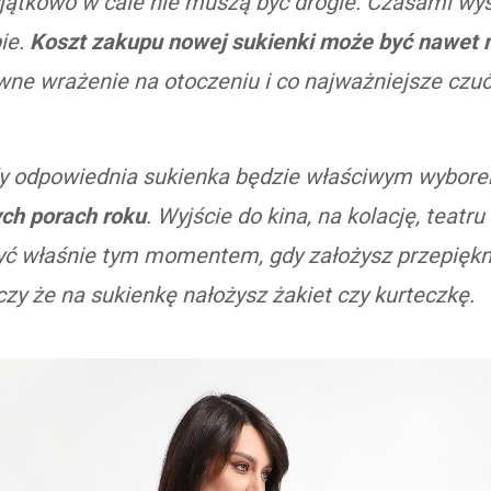
yjątkowo w cale nie muszą być drogie. Czasami wyst
ie.
Koszt zakupu nowej sukienki może być nawet ni
ne wrażenie na otoczeniu i co najważniejsze czuć 
gdy odpowiednia sukienka będzie właściwym wybor
ych porach roku
. Wyjście do kina, na kolację, teatr
być właśnie tym momentem, gdy założysz przepięk
czy że na sukienkę nałożysz żakiet czy kurteczkę.