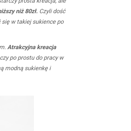
arczy prosta kreacja, ale
ższy niż 80zł.
Czyli dość
się w takiej sukience po
em.
Atrakcyjna kreacja
u czy po prostu do pracy w
ną modną sukienkę i