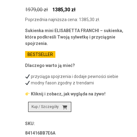
Pierwotna
Aktualna
1979,00
zł
1385,30
zł
cena
cena
Poprzednia najniższa cena:
1385,30
zł
.
wynosiła:
wynosi:
Sukienka mini ELISABETTA FRANCHI – sukienka,
1979,00 zł.
1385,30 zł.
która podkreśli Twoją sylwetkę i przyciągnie
spojrzenia.
BESTSELLER
Dlaczego warto ją mieć?
przyciąga spojrzenia i dodaje pewności siebie
modny fason zgodny z trendami
Kliknij i zobacz, jak wygląda na żywo!
Kup / Szczegóły
SKU:
841416BB7E6A