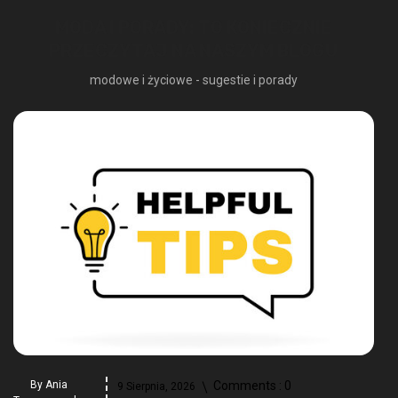
MODA I PORADY: TO KONIECZNIE
PRZECZYTAJ NA NASZYM BLOGU
modowe i życiowe - sugestie i porady
By
Ania
Comments :
0
9 Sierpnia, 2026