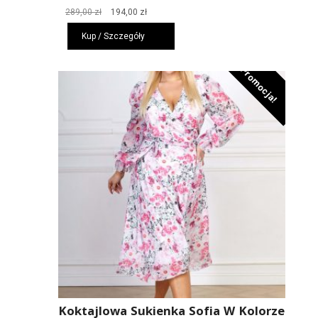
Pierwotna
Aktualna
289,00
zł
194,00
zł
cena
cena
Kup / Szczegóły
wynosiła:
wynosi:
289,00 zł.
194,00 zł.
Promocja!
Koktajlowa Sukienka Sofia W Kolorze