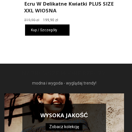
Ecru W Delikatne Kwiatki PLUS SIZE
XXL WIOSNA
Pierwotna
Aktualna
319,90
zł
199,90
zł
cena
cena
Kup / Szczegóły
wynosiła:
wynosi:
319,90 zł.
199,90 zł.
NAJNOWSZE MODNE RZECZY
modna i wygoda - wyglądaj trendy!
WYSOKA JAKOŚĆ
Zobacz kolekcję