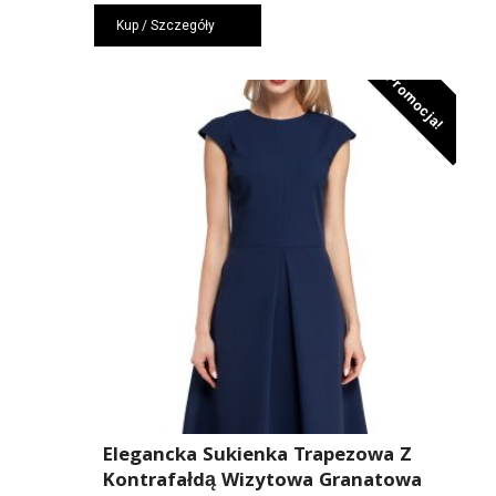
cena
cena
Kup / Szczegóły
wynosiła:
wynosi:
309,00 zł.
207,00 zł.
Promocja!
Elegancka Sukienka Trapezowa Z
Kontrafałdą Wizytowa Granatowa