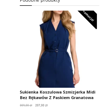
Podobne produkty
Promocja!
Sukienka Koszulowa Szmizjerka Midi
Bez Rękawów Z Paskiem Granatowa
Pierwotna
Aktualna
309,00
zł
207,00
zł