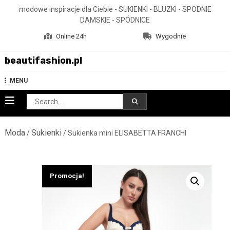
Skip
modowe inspiracje dla Ciebie - SUKIENKI - BLUZKI - SPODNIE
to
DAMSKIE - SPÓDNICE
content
Online 24h
Wygodnie
beautifashion.pl
MENU
Search
for:
Moda
Sukienki
/
/ Sukienka mini ELISABETTA FRANCHI
Promocja!