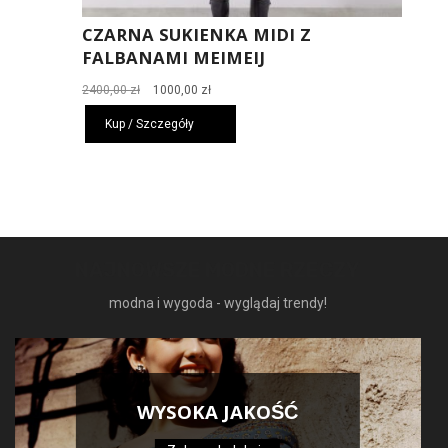
CZARNA SUKIENKA MIDI Z
FALBANAMI MEIMEIJ
Pierwotna
Aktualna
2400,00
zł
1000,00
zł
cena
cena
Kup / Szczegóły
wynosiła:
wynosi:
2400,00 zł.
1000,00 zł.
NAJNOWSZE MODNE RZECZY
modna i wygoda - wyglądaj trendy!
WYSOKA JAKOŚĆ