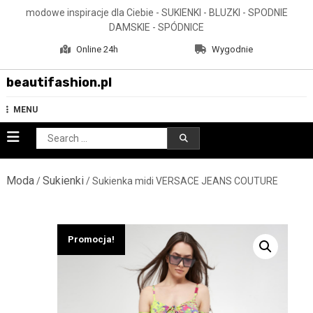
Skip
modowe inspiracje dla Ciebie - SUKIENKI - BLUZKI - SPODNIE
to
DAMSKIE - SPÓDNICE
content
Online 24h
Wygodnie
beautifashion.pl
MENU
Search
for:
Moda
Sukienki
/
/ Sukienka midi VERSACE JEANS COUTURE
Promocja!