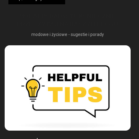
1249,00 zł.
724,42 zł.
MODA I PORADY: TO KONIECZNIE
PRZECZYTAJ NA NASZYM BLOGU
modowe i życiowe - sugestie i porady