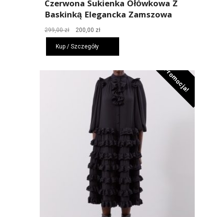
Czerwona Sukienka Ołówkowa Z
Baskinką Elegancka Zamszowa
Pierwotna
Aktualna
299,00
zł
200,00
zł
cena
cena
Kup / Szczegóły
wynosiła:
wynosi:
299,00 zł.
200,00 zł.
Promocja!