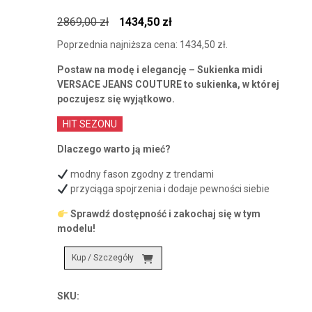
Pierwotna
Aktualna
2869,00
zł
1434,50
zł
cena
cena
Poprzednia najniższa cena:
1434,50
zł
.
wynosiła:
wynosi:
Postaw na modę i elegancję – Sukienka midi
2869,00 zł.
1434,50 zł.
VERSACE JEANS COUTURE to sukienka, w której
poczujesz się wyjątkowo.
HIT SEZONU
Dlaczego warto ją mieć?
modny fason zgodny z trendami
przyciąga spojrzenia i dodaje pewności siebie
Sprawdź dostępność i zakochaj się w tym
modelu!
Kup / Szczegóły
SKU: