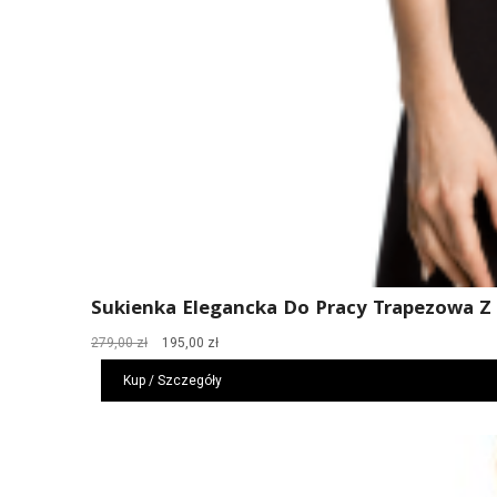
Sukienka Elegancka Do Pracy Trapezowa Z
Pierwotna
Aktualna
279,00
zł
195,00
zł
cena
cena
Kup / Szczegóły
wynosiła:
wynosi:
279,00 zł.
195,00 zł.