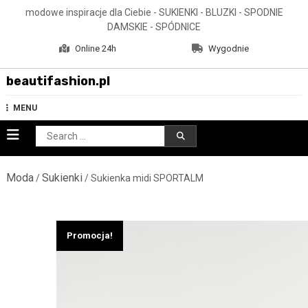
Skip
modowe inspiracje dla Ciebie - SUKIENKI - BLUZKI - SPODNIE
to
DAMSKIE - SPÓDNICE
content
Online 24h
Wygodnie
beautifashion.pl
MENU
Search
for:
Moda
Sukienki
/
/ Sukienka midi SPORTALM
Promocja!