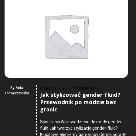
By
Ania
Comments :
0
8 Sierpnia, 2026
Jak stylizować gender-fluid?
Tomaszewska
Przewodnik po modzie bez
granic
Spis treści Wprowadzenie do mody gender-
fluid Jak tworzyć stylizacje gender-fluid?
Kluczowe elementy garderoby Cenne porady