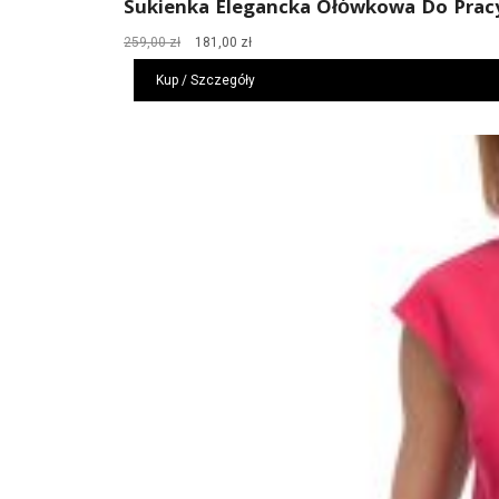
Sukienka Elegancka Ołówkowa Do Prac
Pierwotna
Aktualna
259,00
zł
181,00
zł
cena
cena
Kup / Szczegóły
wynosiła:
wynosi:
259,00 zł.
181,00 zł.