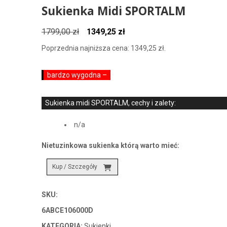
Sukienka Midi SPORTALM
Pierwotna
Aktualna
1799,00
zł
1349,25
zł
cena
cena
Poprzednia najniższa cena:
1349,25
zł
.
wynosiła:
wynosi:
1799,00 zł.
1349,25 zł.
bardzo wygodna –
Sukienka midi SPORTALM, cechy i zalety:
n/a
Nietuzinkowa sukienka którą warto mieć:
Kup / Szczegóły
SKU:
6ABCE106000D
KATEGORIA:
Sukienki