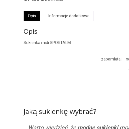
Opis
Informacje dodatkowe
Opis
Sukienka midi SPORTALM
zapamiętaj – n
Jaką sukienkę wybrać?
Warto wiedzieć, że
modne sukienki
mogą