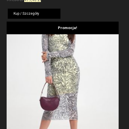
cena
cena
wynosiła:
wynosi:
Kup / Szczegóły
799,00 zł.
479,40 zł.
Promocja!