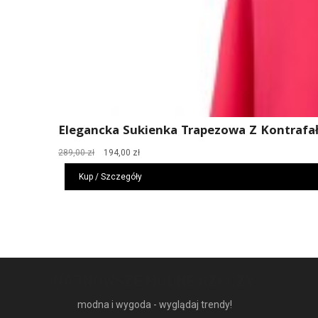
Elegancka Sukienka Trapezowa Z Kontraf
Pierwotna
Aktualna
289,00
zł
194,00
zł
cena
cena
Kup / Szczegóły
wynosiła:
wynosi:
289,00 zł.
194,00 zł.
NAJNOWSZE MODNE RZECZY
modna i wygoda - wyglądaj trendy!