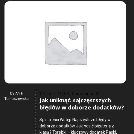
By
Ania
Comments :
0
7 Sierpnia, 2026
Jak uniknąć najczęstszych
Tomaszewska
błędów w doborze dodatków?
Spis treści Wstęp Najczęstsze błędy w
doborze dodatków Jak nosić biżuterię z
klasą? Torebki – kluczowy dodatek Paski,