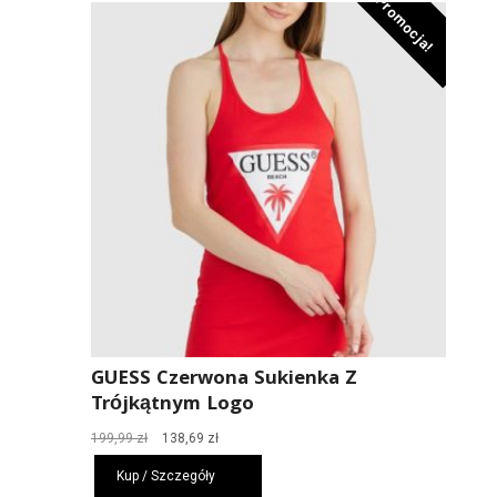
Promocja!
GUESS Czerwona Sukienka Z
Trójkątnym Logo
Pierwotna
Aktualna
199,99
zł
138,69
zł
cena
cena
Kup / Szczegóły
wynosiła:
wynosi: