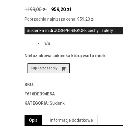
Pierwotna
Aktualna
1199,00
zł
959,20
zł
cena
cena
Poprzednia najniższa cena:
959,20
zł
.
wynosiła:
wynosi:
1199,00 zł.
959,20 zł.
Sukienka midi JOSEPH RIBKOFF, cechy i zalety:
n/a
Nietuzinkowa sukienka którą warto mieć:
Kup / Szczegóły
SKU:
F616DEB94B5A
KATEGORIA:
Sukienki
Opis
Informacje dodatkowe