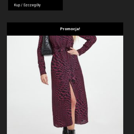
wynosiła:
wynosi:
Kup / Szczegóły
1919,00 zł.
1439,25 zł.
Promocja!