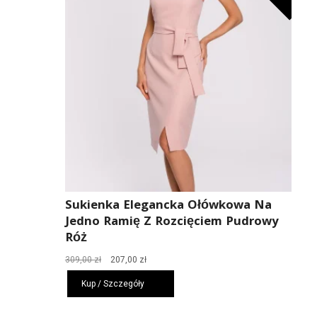
Sukienka Elegancka Ołówkowa Na
Jedno Ramię Z Rozcięciem Pudrowy
Róż
Pierwotna
Aktualna
309,00
zł
207,00
zł
cena
cena
Kup / Szczegóły
wynosiła:
wynosi:
309,00 zł.
207,00 zł.