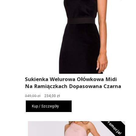
Sukienka Welurowa Ołówkowa Midi
Na Ramiączkach Dopasowana Czarna
Pierwotna
Aktualna
349,00
zł
234,00
zł
cena
cena
Kup / Szczegóły
wynosiła:
wynosi:
349,00 zł.
234,00 zł.
Promocja!