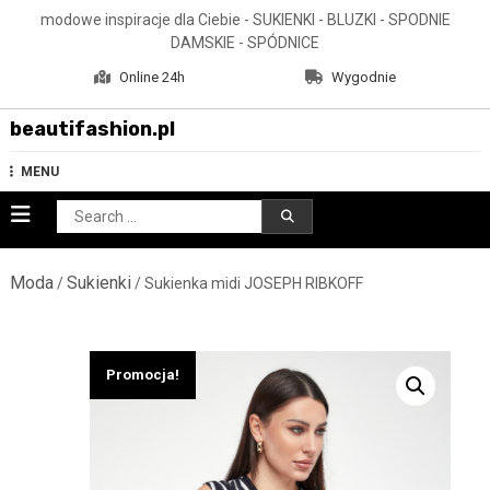
Skip
modowe inspiracje dla Ciebie - SUKIENKI - BLUZKI - SPODNIE
to
DAMSKIE - SPÓDNICE
content
Online 24h
Wygodnie
beautifashion.pl
MENU
Search
for:
Moda
Sukienki
/
/ Sukienka midi JOSEPH RIBKOFF
Promocja!