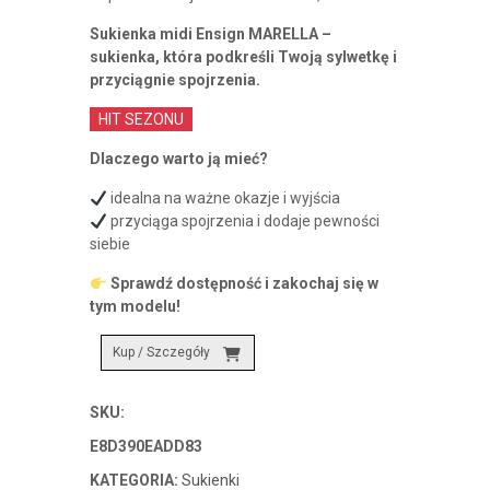
wynosiła:
wynosi:
Sukienka midi Ensign MARELLA –
1399,00 zł.
1049,25 zł.
sukienka, która podkreśli Twoją sylwetkę i
przyciągnie spojrzenia.
HIT SEZONU
Dlaczego warto ją mieć?
idealna na ważne okazje i wyjścia
przyciąga spojrzenia i dodaje pewności
siebie
Sprawdź dostępność i zakochaj się w
tym modelu!
Kup / Szczegóły
SKU:
E8D390EADD83
KATEGORIA:
Sukienki