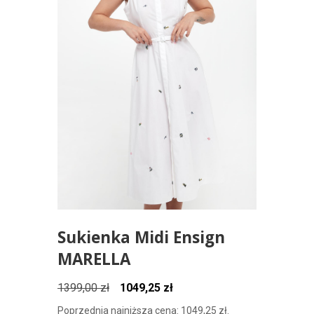
Sukienka Midi Ensign
MARELLA
Pierwotna
Aktualna
1399,00
zł
1049,25
zł
cena
cena
Poprzednia najniższa cena:
1049,25
zł
.