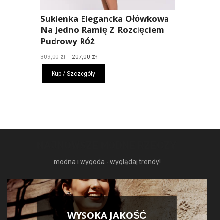
Sukienka Elegancka Ołówkowa
Na Jedno Ramię Z Rozcięciem
Pudrowy Róż
Pierwotna
Aktualna
309,00
zł
207,00
zł
cena
cena
Kup / Szczegóły
wynosiła:
wynosi:
309,00 zł.
207,00 zł.
NAJNOWSZE MODNE RZECZY
modna i wygoda - wyglądaj trendy!
WYSOKA JAKOŚĆ