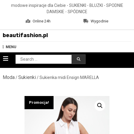
Skip
modowe inspiracje dla Ciebie - SUKIENKI - BLUZKI - SPODNIE
to
DAMSKIE - SPÓDNICE
content
Online 24h
Wygodnie
beautifashion.pl
MENU
Search
for:
Moda
Sukienki
/
/ Sukienka midi Ensign MARELLA
Promocja!