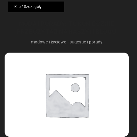
wynosiła:
wynosi:
Kup / Szczegóły
1249,00 zł.
724,42 zł.
MODA I PORADY: TO KONIECZNIE
PRZECZYTAJ NA NASZYM BLOGU
modowe i życiowe - sugestie i porady