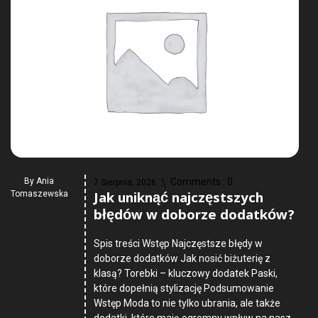
By
Ania
Comments :
0
7 Sierpnia, 2026
Jak uniknąć najczęstszych
Tomaszewska
błędów w doborze dodatków?
Spis treści Wstęp Najczęstsze błędy w
doborze dodatków Jak nosić biżuterię z
klasą? Torebki – kluczowy dodatek Paski,
które dopełnią stylizację Podsumowanie
Wstęp Moda to nie tylko ubrania, ale także
dodatki, które mają ogromny wpływ na nasz