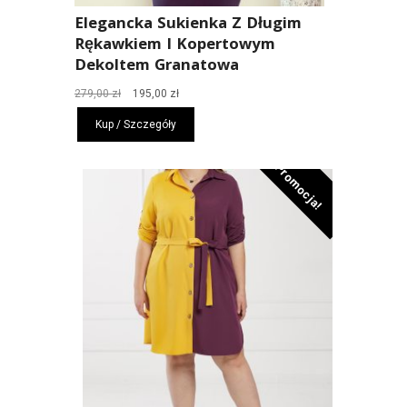
Elegancka Sukienka Z Długim
Rękawkiem I Kopertowym
Dekoltem Granatowa
Pierwotna
Aktualna
279,00
zł
195,00
zł
cena
cena
Kup / Szczegóły
wynosiła:
wynosi:
279,00 zł.
195,00 zł.
Promocja!