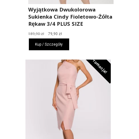
Wyjątkowa Dwukolorowa
Sukienka Cindy Fioletowo-Żółta
Rękaw 3/4 PLUS SIZE
Pierwotna
Aktualna
189,90
zł
79,90
zł
cena
cena
Kup / Szczegóły
wynosiła:
wynosi:
189,90 zł.
79,90 zł.
Promocja!