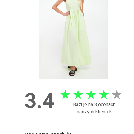
★
★
★
★
★
3.4
Bazuje na 8 ocenach
naszych klientek