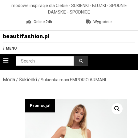
Skip
modowe inspiracje dla Ciebie - SUKIENKI - BLUZKI - SPODNIE
to
DAMSKIE - SPÓDNICE
content
Online 24h
Wygodnie
beautifashion.pl
MENU
Search
for:
Moda
Sukienki
/
/ Sukienka maxi EMPORIO ARMANI
Promocja!