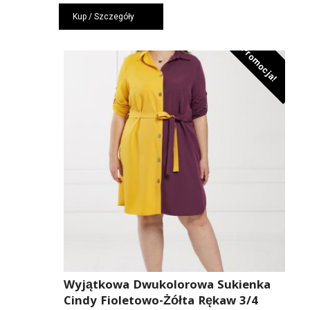
cena
cena
Kup / Szczegóły
wynosiła:
wynosi:
279,00 zł.
187,00 zł.
Promocja!
Wyjątkowa Dwukolorowa Sukienka
Cindy Fioletowo-Żółta Rękaw 3/4