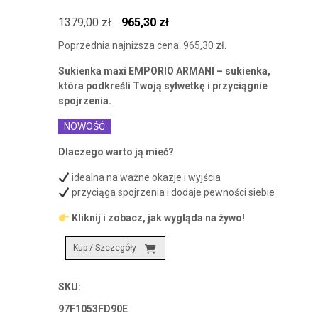
Pierwotna
Aktualna
1379,00
zł
965,30
zł
cena
cena
Poprzednia najniższa cena:
965,30
zł
.
wynosiła:
wynosi:
Sukienka maxi EMPORIO ARMANI – sukienka,
1379,00 zł.
965,30 zł.
która podkreśli Twoją sylwetkę i przyciągnie
spojrzenia.
NOWOŚĆ
Dlaczego warto ją mieć?
idealna na ważne okazje i wyjścia
przyciąga spojrzenia i dodaje pewności siebie
Kliknij i zobacz, jak wygląda na żywo!
Kup / Szczegóły
SKU:
97F1053FD90E