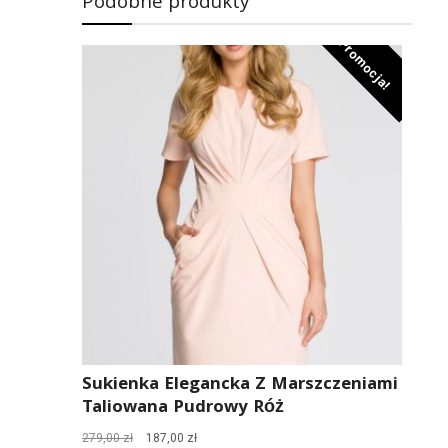
Podobne produkty
Promocja!
Sukienka Elegancka Z Marszczeniami
Taliowana Pudrowy Róż
Pierwotna
Aktualna
279,00
zł
187,00
zł