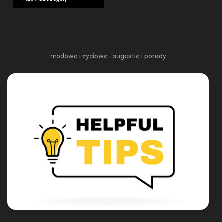
1249,00 zł.
724,42 zł.
MODA I PORADY: TO KONIECZNIE
PRZECZYTAJ NA NASZYM BLOGU
modowe i życiowe - sugestie i porady