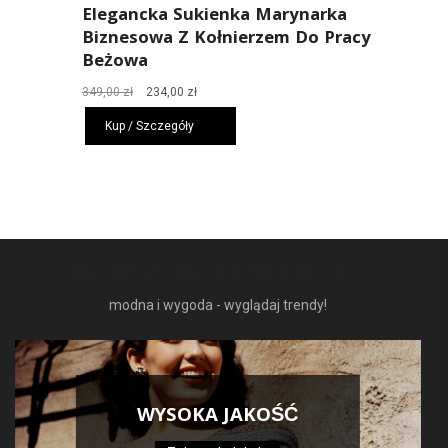
Elegancka Sukienka Marynarka
Biznesowa Z Kołnierzem Do Pracy
Beżowa
Pierwotna
Aktualna
349,00
zł
234,00
zł
cena
cena
Kup / Szczegóły
wynosiła:
wynosi:
349,00 zł.
234,00 zł.
NAJNOWSZE MODNE RZECZY
modna i wygoda - wyglądaj trendy!
WYSOKA JAKOŚĆ