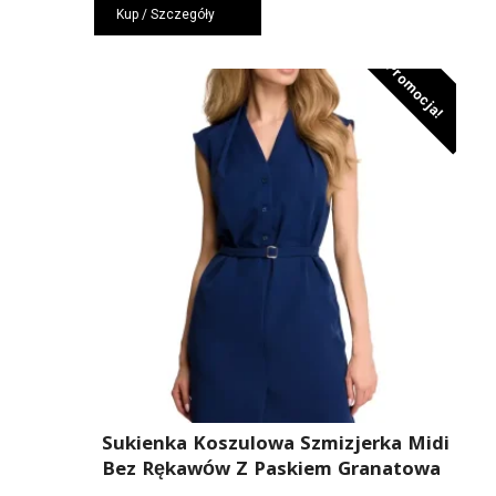
Kup / Szczegóły
wynosiła:
wynosi:
289,00 zł.
194,00 zł.
Promocja!
Sukienka Koszulowa Szmizjerka Midi
Bez Rękawów Z Paskiem Granatowa