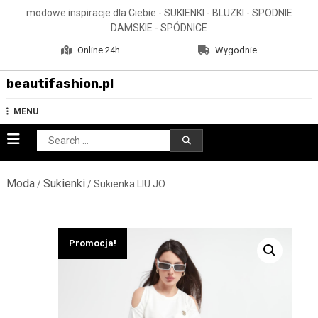
Skip
modowe inspiracje dla Ciebie - SUKIENKI - BLUZKI - SPODNIE
to
DAMSKIE - SPÓDNICE
content
Online 24h
Wygodnie
beautifashion.pl
MENU
Search
for:
Moda
Sukienki
/
/ Sukienka LIU JO
Promocja!