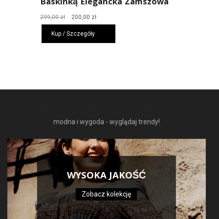
Baskinką Elegancka Zamszowa
Pierwotna
Aktualna
299,00
zł
200,00
zł
cena
cena
Kup / Szczegóły
wynosiła:
wynosi:
299,00 zł.
200,00 zł.
NAJNOWSZE MODNE RZECZY
modna i wygoda - wyglądaj trendy!
WYSOKA JAKOŚĆ
Zobacz kolekcję