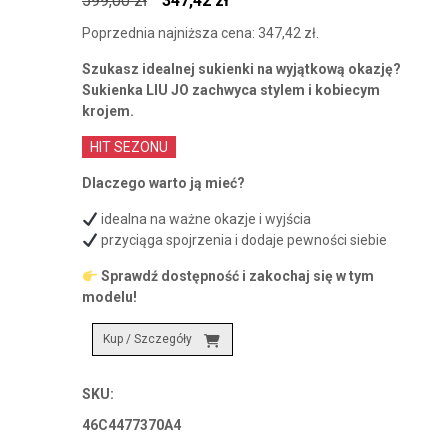
599,00
zł
347,42
zł
cena
cena
Poprzednia najniższa cena:
347,42
zł
.
wynosiła:
wynosi:
Szukasz idealnej sukienki na wyjątkową okazję?
599,00 zł.
347,42 zł.
Sukienka LIU JO zachwyca stylem i kobiecym
krojem.
HIT SEZONU
Dlaczego warto ją mieć?
idealna na ważne okazje i wyjścia
przyciąga spojrzenia i dodaje pewności siebie
Sprawdź dostępność i zakochaj się w tym
modelu!
Kup / Szczegóły
SKU:
46C4477370A4