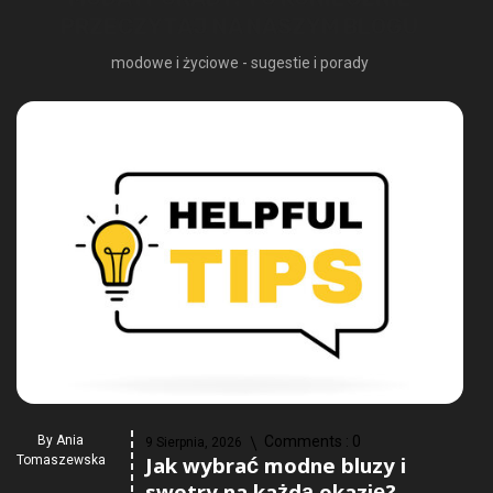
PRZECZYTAJ NA NASZYM BLOGU
modowe i życiowe - sugestie i porady
By
Ania
Comments :
0
9 Sierpnia, 2026
Jak wybrać modne bluzy i
Tomaszewska