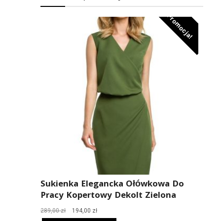
Promocja!
Sukienka Elegancka Ołówkowa Do
Pracy Kopertowy Dekolt Zielona
Pierwotna
Aktualna
289,00
zł
194,00
zł
cena
cena