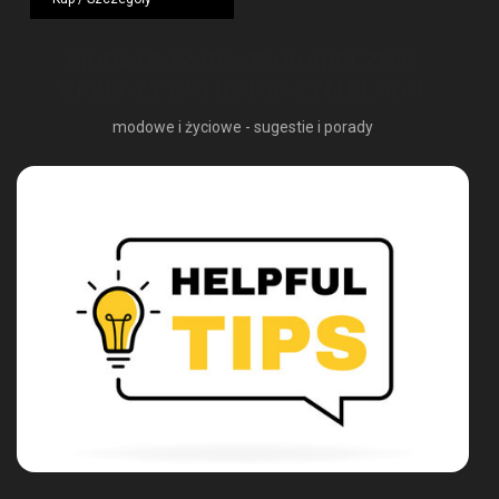
1249,00 zł.
724,42 zł.
MODA I PORADY: TO KONIECZNIE
PRZECZYTAJ NA NASZYM BLOGU
modowe i życiowe - sugestie i porady