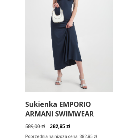
Sukienka EMPORIO
ARMANI SWIMWEAR
Pierwotna
Aktualna
589,00
zł
382,85
zł
cena
cena
Poprzednia najniższa cena:
382,85
zł
.