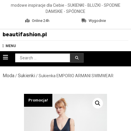
Skip
modowe inspiracje dla Ciebie - SUKIENKI - BLUZKI - SPODNIE
to
DAMSKIE - SPÓDNICE
content
Online 24h
Wygodnie
beautifashion.pl
MENU
Search
for:
Moda
Sukienki
/
/ Sukienka EMPORIO ARMANI SWIMWEAR
Promocja!