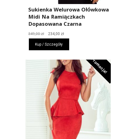
Sukienka Welurowa Ołówkowa
Midi Na Ramiączkach
Dopasowana Czarna
Pierwotna
Aktualna
349,00
zł
234,00
zł
cena
cena
Kup / Szczegóły
wynosiła:
wynosi:
349,00 zł.
234,00 zł.
Promocja!