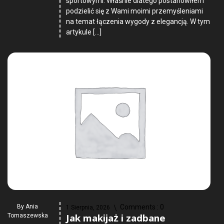
sportowymi. Właśnie dlatego postanowiłem
podzielić się z Wami moimi przemyśleniami
na temat łączenia wygody z elegancją. W tym
artykule […]
By
Ania
Comments :
0
1 Sierpnia, 2026
Jak makijaż i zadbane
Tomaszewska