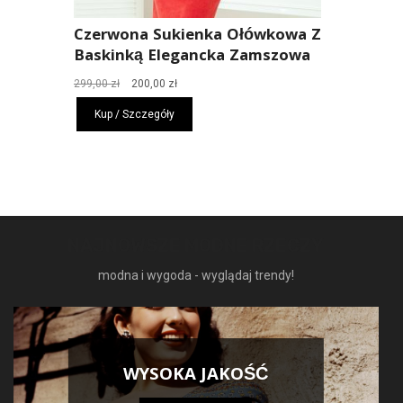
Czerwona Sukienka Ołówkowa Z
Baskinką Elegancka Zamszowa
Pierwotna
Aktualna
299,00
zł
200,00
zł
cena
cena
Kup / Szczegóły
wynosiła:
wynosi:
299,00 zł.
200,00 zł.
NAJNOWSZE MODNE RZECZY
modna i wygoda - wyglądaj trendy!
WYSOKA JAKOŚĆ