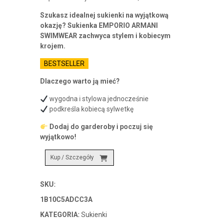
wynosiła:
wynosi:
Szukasz idealnej sukienki na wyjątkową
589,00 zł.
382,85 zł.
okazję? Sukienka EMPORIO ARMANI
SWIMWEAR zachwyca stylem i kobiecym
krojem.
BESTSELLER
Dlaczego warto ją mieć?
wygodna i stylowa jednocześnie
podkreśla kobiecą sylwetkę
Dodaj do garderoby i poczuj się
wyjątkowo!
Kup / Szczegóły
SKU:
1B10C5ADCC3A
KATEGORIA:
Sukienki