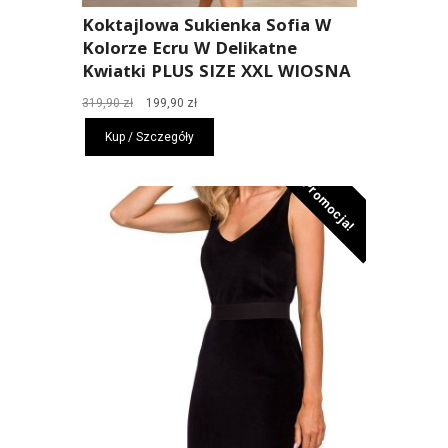
Koktajlowa Sukienka Sofia W
Kolorze Ecru W Delikatne
Kwiatki PLUS SIZE XXL WIOSNA
Pierwotna
Aktualna
319,90
zł
199,90
zł
cena
cena
Kup / Szczegóły
wynosiła:
wynosi:
319,90 zł.
199,90 zł.
Promocja!