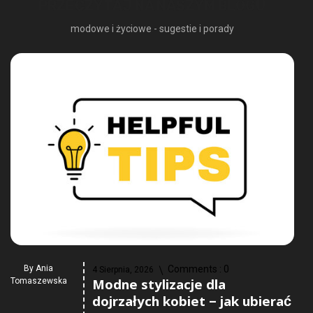
PRZECZYTAJ NA NASZYM BLOGU
modowe i życiowe - sugestie i porady
By
Ania
Comments :
0
4 Sierpnia, 2026
Modne stylizacje dla
Tomaszewska
dojrzałych kobiet – jak ubierać