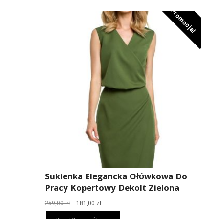
Promocja!
Sukienka Elegancka Ołówkowa Do
Pracy Kopertowy Dekolt Zielona
Pierwotna
Aktualna
259,00
zł
181,00
zł
cena
cena