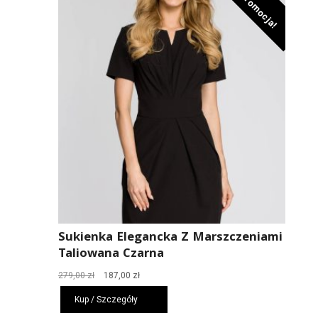
Promocja!
Sukienka Elegancka Z Marszczeniami
Taliowana Czarna
Pierwotna
Aktualna
279,00
zł
187,00
zł
cena
cena
Kup / Szczegóły
wynosiła:
wynosi:
279,00 zł.
187,00 zł.