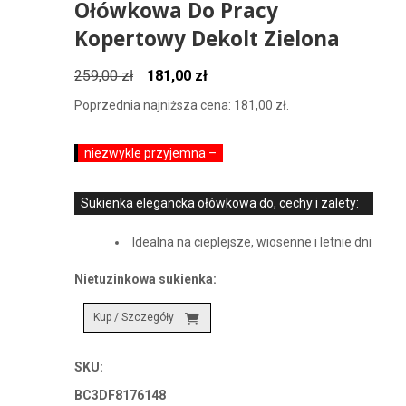
Ołówkowa Do Pracy
Kopertowy Dekolt Zielona
Pierwotna
Aktualna
259,00
zł
181,00
zł
cena
cena
Poprzednia najniższa cena:
181,00
zł
.
wynosiła:
wynosi:
259,00 zł.
181,00 zł.
niezwykle przyjemna –
Sukienka elegancka ołówkowa do, cechy i zalety:
Idealna na cieplejsze, wiosenne i letnie dni
Nietuzinkowa sukienka:
Kup / Szczegóły
SKU:
BC3DF8176148