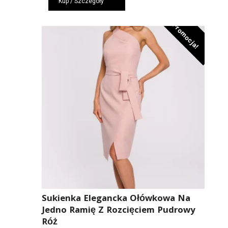
Kup / Szczegóły
wynosiła:
wynosi:
259,00 zł.
181,00 zł.
Promocja!
Sukienka Elegancka Ołówkowa Na
Jedno Ramię Z Rozcięciem Pudrowy
Róż