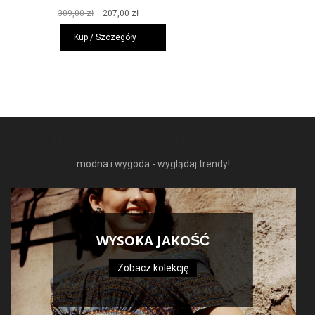
Pierwotna
Aktualna
309,00
zł
207,00
zł
cena
cena
Kup / Szczegóły
wynosiła:
wynosi:
309,00 zł.
207,00 zł.
NAJNOWSZE MODNE RZECZY
modna i wygoda - wyglądaj trendy!
WYSOKA JAKOŚĆ
Zobacz kolekcję