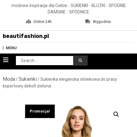
Skip
modowe inspiracje dla Ciebie - SUKIENKI - BLUZKI - SPODNIE
to
DAMSKIE - SPÓDNICE
content
Online 24h
Wygodnie
beautifashion.pl
MENU
Search
for:
Moda
Sukienki
/
/ Sukienka elegancka ołówkowa do pracy
kopertowy dekolt zielona
Promocja!