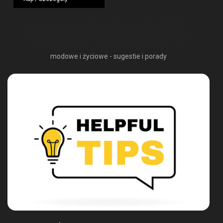
1249,00 zł.
724,42 zł.
MODA I PORADY: TO KONIECZNIE
PRZECZYTAJ NA NASZYM BLOGU
modowe i życiowe - sugestie i porady