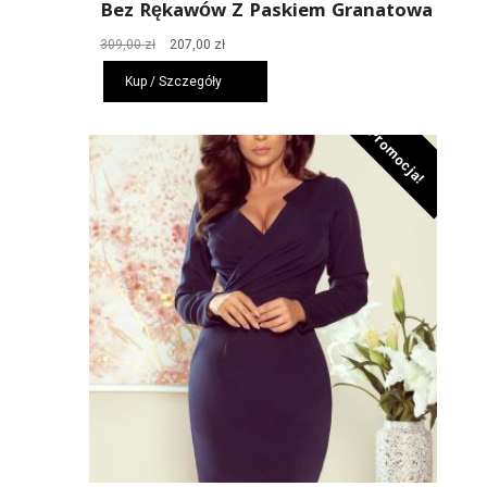
Bez Rękawów Z Paskiem Granatowa
Pierwotna
Aktualna
309,00
zł
207,00
zł
cena
cena
Kup / Szczegóły
wynosiła:
wynosi:
309,00 zł.
207,00 zł.
Promocja!