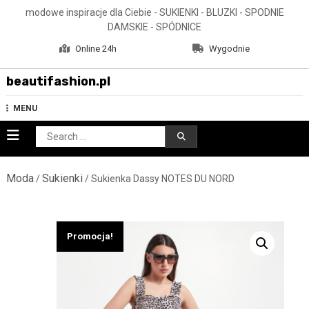
Skip
modowe inspiracje dla Ciebie - SUKIENKI - BLUZKI - SPODNIE
to
DAMSKIE - SPÓDNICE
content
Online 24h
Wygodnie
beautifashion.pl
MENU
Search
for:
Moda
Sukienki
/
/ Sukienka Dassy NOTES DU NORD
Promocja!