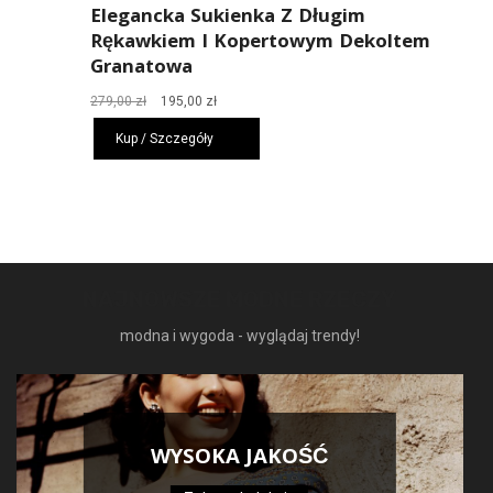
Elegancka Sukienka Z Długim
Rękawkiem I Kopertowym Dekoltem
Granatowa
Pierwotna
Aktualna
279,00
zł
195,00
zł
cena
cena
Kup / Szczegóły
wynosiła:
wynosi:
279,00 zł.
195,00 zł.
NAJNOWSZE MODNE RZECZY
modna i wygoda - wyglądaj trendy!
WYSOKA JAKOŚĆ