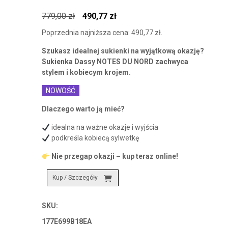
Pierwotna
Aktualna
779,00
zł
490,77
zł
cena
cena
Poprzednia najniższa cena:
490,77
zł
.
wynosiła:
wynosi:
Szukasz idealnej sukienki na wyjątkową okazję?
779,00 zł.
490,77 zł.
Sukienka Dassy NOTES DU NORD zachwyca
stylem i kobiecym krojem.
NOWOŚĆ
Dlaczego warto ją mieć?
idealna na ważne okazje i wyjścia
podkreśla kobiecą sylwetkę
Nie przegap okazji – kup teraz online!
Kup / Szczegóły
SKU:
177E699B18EA