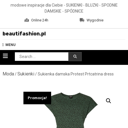
Skip
modowe inspiracje dla Ciebie - SUKIENKI - BLUZKI - SPODNIE
to
DAMSKIE - SPÓDNICE
content
Online 24h
Wygodnie
beautifashion.pl
MENU
Search
for:
Moda
Sukienki
/
/ Sukienka damska Protest Prtcatrina dress
Promocja!