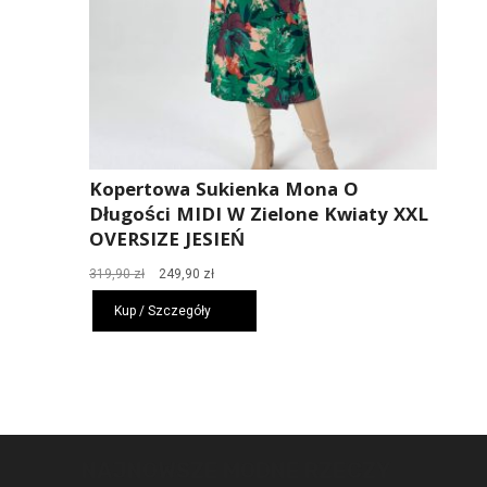
Kopertowa Sukienka Mona O
Długości MIDI W Zielone Kwiaty XXL
OVERSIZE JESIEŃ
Pierwotna
Aktualna
319,90
zł
249,90
zł
cena
cena
Kup / Szczegóły
wynosiła:
wynosi:
319,90 zł.
249,90 zł.
NAJNOWSZE MODNE RZECZY