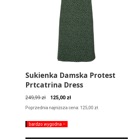
Sukienka Damska Protest
Prtcatrina Dress
Pierwotna
Aktualna
249,99
zł
125,00
zł
cena
cena
Poprzednia najniższa cena:
125,00
zł
.
wynosiła:
wynosi:
249,99 zł.
125,00 zł.
bardzo wygodna –