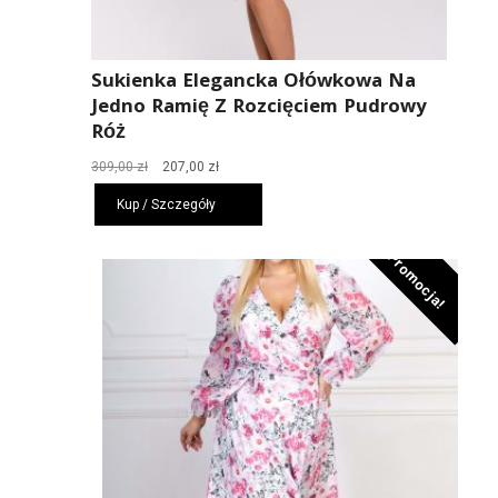
Sukienka Elegancka Ołówkowa Na
Jedno Ramię Z Rozcięciem Pudrowy
Róż
Pierwotna
Aktualna
309,00
zł
207,00
zł
cena
cena
Kup / Szczegóły
wynosiła:
wynosi:
309,00 zł.
207,00 zł.
Promocja!