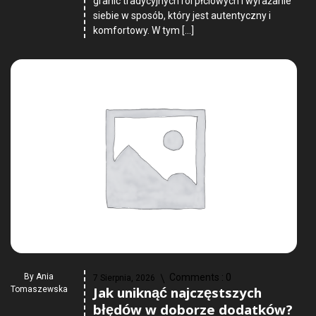
granic tradycyjnych ról płciowych i wyrażanie
siebie w sposób, który jest autentyczny i
komfortowy. W tym […]
By
Ania
Comments :
0
7 Sierpnia, 2026
Jak uniknąć najczęstszych
Tomaszewska
błędów w doborze dodatków?