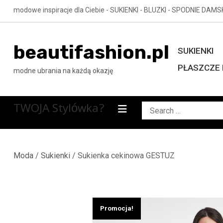
Skip
modowe inspiracje dla Ciebie - SUKIENKI - BLUZKI - SPODNIE DAMS
to
content
beautifashion.pl
SUKIENKI
PŁASZCZE 
modne ubrania na każdą okazję
TWOJA Stylówka?
Search
for:
Moda
/
Sukienki
/ Sukienka cekinowa GESTUZ
Promocja!