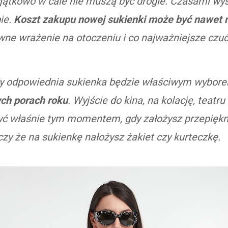
yjątkowo w cale nie muszą być drogie. Czasami wyst
ie.
Koszt zakupu nowej sukienki może być nawet ni
ne wrażenie na otoczeniu i co najważniejsze czuć 
gdy odpowiednia sukienka będzie właściwym wybor
ych porach roku
. Wyjście do kina, na kolację, teatr
być właśnie tym momentem, gdy założysz przepięk
czy że na sukienkę nałożysz żakiet czy kurteczkę.