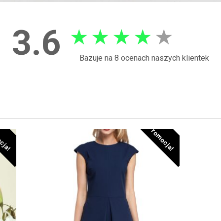
3.6
★
★
★
★
★
Bazuje na 8 ocenach naszych klientek
cja!
Promocja!