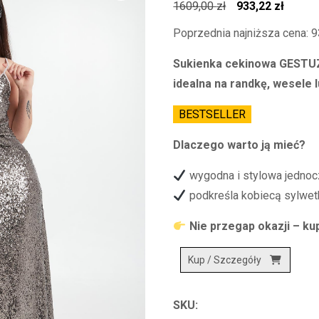
Pierwotna
Aktual
1609,00
zł
933,22
zł
cena
cena
Poprzednia najniższa cena:
9
wynosiła:
wynosi
Sukienka cekinowa GESTUZ
1609,00 zł.
933,22 
idealna na randkę, wesele 
BESTSELLER
Dlaczego warto ją mieć?
wygodna i stylowa jednoc
podkreśla kobiecą sylwet
Nie przegap okazji – kup
Kup / Szczegóły
SKU: