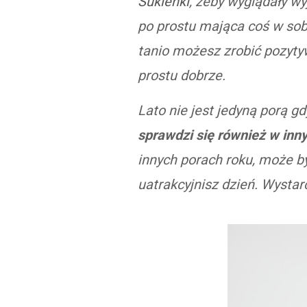
Sukienki
, żeby wyglądały w
po prostu mająca coś w sob
tanio możesz zrobić pozytyw
prostu dobrze.
Lato nie jest jedyną porą 
sprawdzi się również w inn
innych porach roku, może 
uatrakcyjnisz dzień. Wystar