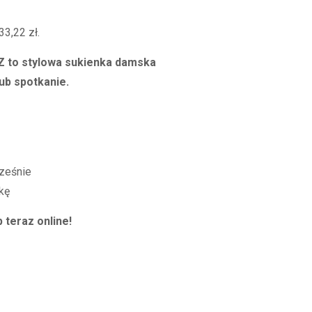
na
33,22
zł
.
:
 to stylowa sukienka damska
zł.
lub spotkanie.
ześnie
kę
 teraz online!