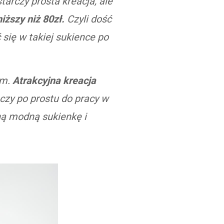
arczy prosta kreacja, ale
ższy niż 80zł.
Czyli dość
się w takiej sukience po
em.
Atrakcyjna kreacja
u czy po prostu do pracy w
ną modną sukienkę i