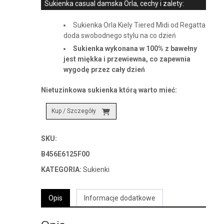
Sukienka casual damska Orla, cechy i zalety:
Sukienka Orla Kiely Tiered Midi od Regatta
doda swobodnego stylu na co dzień
Sukienka wykonana w 100% z bawełny
jest miękka i przewiewna, co zapewnia
wygodę przez cały dzień
Nietuzinkowa sukienka którą warto mieć:
Kup / Szczegóły
SKU:
B456E6125F00
KATEGORIA:
Sukienki
Opis
Informacje dodatkowe