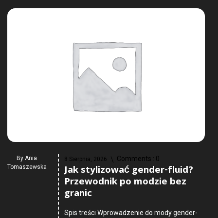
By
Ania
Comments :
0
8 Sierpnia, 2026
Jak stylizować gender-fluid?
Tomaszewska
Przewodnik po modzie bez
granic
Spis treści Wprowadzenie do mody gender-