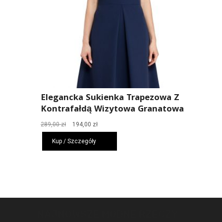
Elegancka Sukienka Trapezowa Z
Kontrafałdą Wizytowa Granatowa
Pierwotna
Aktualna
289,00
zł
194,00
zł
cena
cena
Kup / Szczegóły
wynosiła:
wynosi:
289,00 zł.
194,00 zł.
NAJNOWSZE MODNE RZECZY