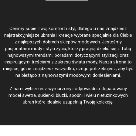
Cenimy sobie Twój komfort i styl, dlatego u nas znajdziesz
najatrakcyjniejsze ubrania i kreacje wybrane specjalnie dla Ciebie
z najlepszych dobrych sklepów modowych. Jesteśmy
pasjonatami mody i stylu życia, którzy pragną dzielić się z Tobą
najnowszymi trendami, poradami dotyczącymi stylizacji oraz
inspirującymi treściami z zakresu świata mody. Nasza strona to
miejsce, gdzie znajdziesz wszystko, czego potrzebujesz, aby być
na bieżąco z najnowszymi modowymi doniesieniami.
Z nami wybierzesz wymarzony i odpowiednio dopasowany
model swetra, sukienki, bluzki, spodni i wielu nietuzinkowych
ubrań które idealnie uzupełnią Twoją kolekcję.
BeautiFasion.pl Twoja Moda - Twoje wyjątkowe kreacje @ 2026
|
Theme: Shopay by
Mystery Themes
.