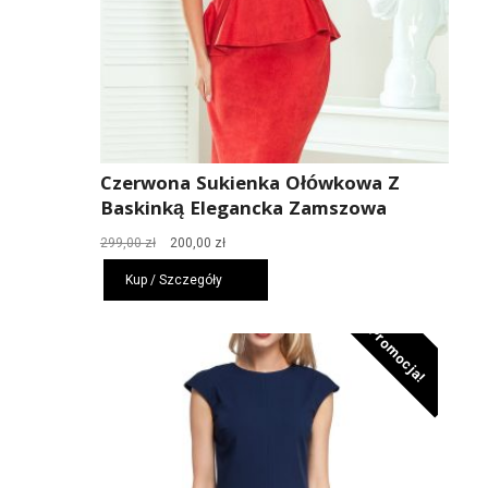
Czerwona Sukienka Ołówkowa Z
Baskinką Elegancka Zamszowa
Pierwotna
Aktualna
299,00
zł
200,00
zł
cena
cena
Kup / Szczegóły
wynosiła:
wynosi:
299,00 zł.
200,00 zł.
Promocja!