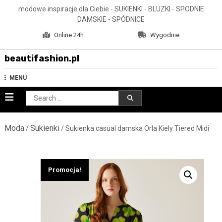
Skip
modowe inspiracje dla Ciebie - SUKIENKI - BLUZKI - SPODNIE
to
DAMSKIE - SPÓDNICE
content
Online 24h
Wygodnie
beautifashion.pl
MENU
Search
for:
Moda
Sukienki
/
/ Sukienka casual damska Orla Kiely Tiered Midi
Promocja!