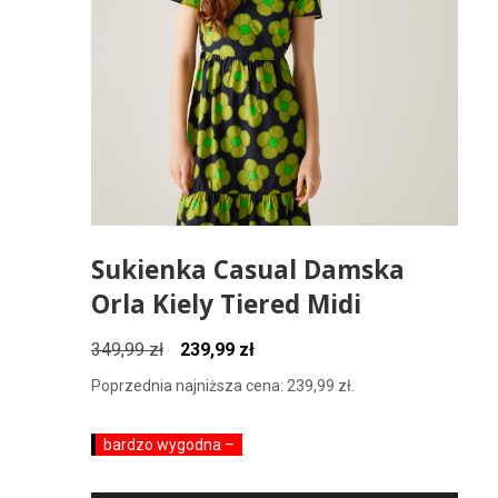
Sukienka Casual Damska
Orla Kiely Tiered Midi
Pierwotna
Aktualna
349,99
zł
239,99
zł
cena
cena
Poprzednia najniższa cena:
239,99
zł
.
wynosiła:
wynosi:
349,99 zł.
239,99 zł.
bardzo wygodna –