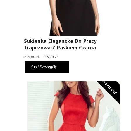
Sukienka Elegancka Do Pracy
Trapezowa Z Paskiem Czarna
Pierwotna
Aktualna
279,00
zł
195,00
zł
cena
cena
Kup / Szczegóły
wynosiła:
wynosi:
279,00 zł.
195,00 zł.
Promocja!