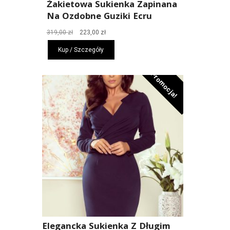
Żakietowa Sukienka Zapinana
Na Ozdobne Guziki Ecru
Pierwotna
Aktualna
319,00
zł
223,00
zł
cena
cena
Kup / Szczegóły
wynosiła:
wynosi:
319,00 zł.
223,00 zł.
Promocja!
Elegancka Sukienka Z Długim