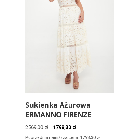
Sukienka Ażurowa
ERMANNO FIRENZE
Pierwotna
Aktualna
2569,00
zł
1798,30
zł
cena
cena
Poprzednia najniższa cena:
1798,30
zł
.