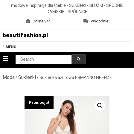
Skip
modowe inspiracje dla Ciebie - SUKIENKI - BLUZKI - SPODNIE
to
DAMSKIE - SPÓDNICE
content
Online 24h
Wygodnie
beautifashion.pl
MENU
Search
for:
Moda
Sukienki
/
/ Sukienka ażurowa ERMANNO FIRENZE
Promocja!