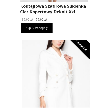
Koktajlowa Szafirowa Sukienka
Cler Kopertowy Dekolt Xxl
Pierwotna
Aktualna
139,90
zł
79,90
zł
cena
cena
Kup / Szczegóły
wynosiła:
wynosi:
139,90 zł.
79,90 zł.
Promocja!