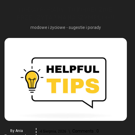
MODA I PORADY: TO KONIECZNIE
PRZECZYTAJ NA NASZYM BLOGU
modowe i życiowe - sugestie i porady
By
Ania
Comments :
0
4 Sierpnia, 2026