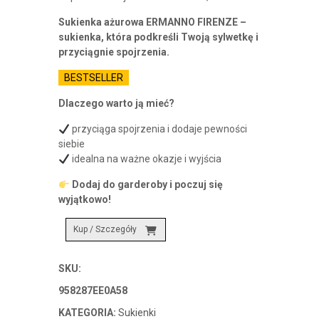
wynosiła:
wynosi:
Sukienka ażurowa ERMANNO FIRENZE –
2569,00 zł.
1798,30 zł.
sukienka, która podkreśli Twoją sylwetkę i
przyciągnie spojrzenia.
BESTSELLER
Dlaczego warto ją mieć?
przyciąga spojrzenia i dodaje pewności
siebie
idealna na ważne okazje i wyjścia
Dodaj do garderoby i poczuj się
wyjątkowo!
Kup / Szczegóły
SKU:
958287EE0A58
KATEGORIA:
Sukienki