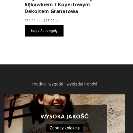
Rękawkiem I Kopertowym
Dekoltem Granatowa
Pierwotna
Aktualna
279,00
zł
195,00
zł
cena
cena
Kup / Szczegóły
wynosiła:
wynosi:
279,00 zł.
195,00 zł.
NAJNOWSZE MODNE RZECZY
modna i wygoda - wyglądaj trendy!
WYSOKA JAKOŚĆ
Zobacz kolekcję