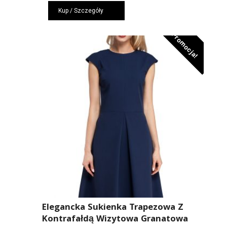
cena
cena
Kup / Szczegóły
wynosiła:
wynosi:
309,00 zł.
207,00 zł.
Promocja!
Elegancka Sukienka Trapezowa Z
Kontrafałdą Wizytowa Granatowa