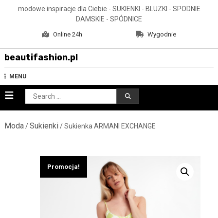
Skip
modowe inspiracje dla Ciebie - SUKIENKI - BLUZKI - SPODNIE
to
DAMSKIE - SPÓDNICE
content
Online 24h
Wygodnie
beautifashion.pl
MENU
Search
for:
Moda
Sukienki
/
/ Sukienka ARMANI EXCHANGE
Promocja!