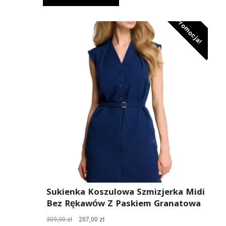
279,00 zł.
187,00 zł.
Promocja!
Sukienka Koszulowa Szmizjerka Midi
Bez Rękawów Z Paskiem Granatowa
Pierwotna
Aktualna
309,00
zł
207,00
zł