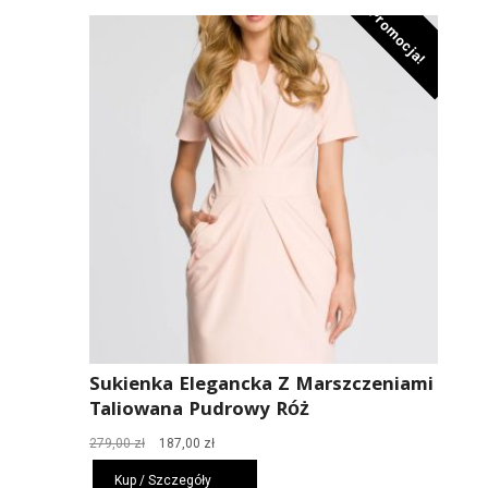
Promocja!
Sukienka Elegancka Z Marszczeniami
Taliowana Pudrowy Róż
Pierwotna
Aktualna
279,00
zł
187,00
zł
cena
cena
Kup / Szczegóły
wynosiła:
wynosi: