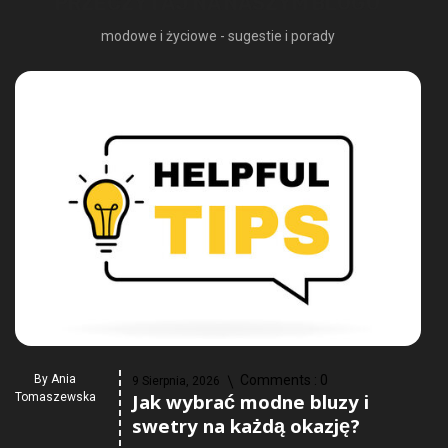
PRZECZYTAJ NA NASZYM BLOGU
modowe i życiowe - sugestie i porady
By
Ania
Comments :
0
9 Sierpnia, 2026
Jak wybrać modne bluzy i
Tomaszewska
swetry na każdą okazję?