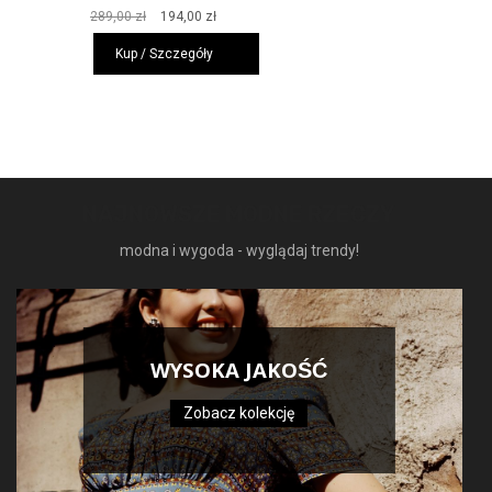
Pierwotna
Aktualna
289,00
zł
194,00
zł
cena
cena
Kup / Szczegóły
wynosiła:
wynosi:
289,00 zł.
194,00 zł.
NAJNOWSZE MODNE RZECZY
modna i wygoda - wyglądaj trendy!
WYSOKA JAKOŚĆ
Zobacz kolekcję