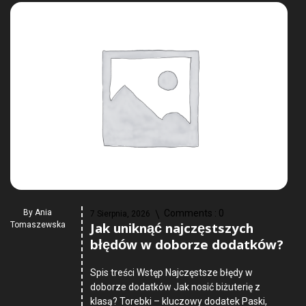
By
Ania
Comments :
0
7 Sierpnia, 2026
Jak uniknąć najczęstszych
Tomaszewska
błędów w doborze dodatków?
Spis treści Wstęp Najczęstsze błędy w
doborze dodatków Jak nosić biżuterię z
klasą? Torebki – kluczowy dodatek Paski,