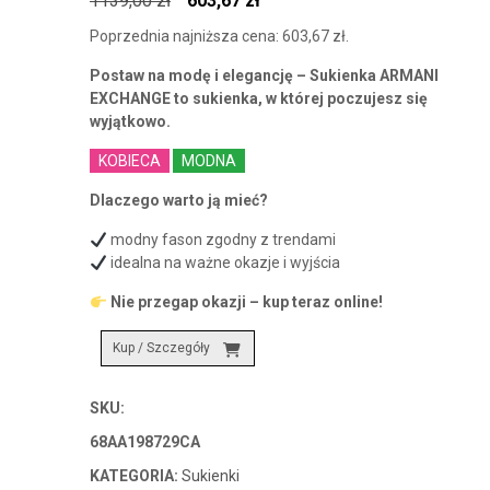
1139,00
zł
603,67
zł
cena
cena
Poprzednia najniższa cena:
603,67
zł
.
wynosiła:
wynosi:
Postaw na modę i elegancję – Sukienka ARMANI
1139,00 zł.
603,67 zł.
EXCHANGE to sukienka, w której poczujesz się
wyjątkowo.
KOBIECA
MODNA
Dlaczego warto ją mieć?
modny fason zgodny z trendami
idealna na ważne okazje i wyjścia
Nie przegap okazji – kup teraz online!
Kup / Szczegóły
SKU:
68AA198729CA
KATEGORIA:
Sukienki