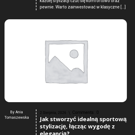
każdej stylizacji czuć się komfortowo oraz
pewnie. Warto zainwestować w klasyczne […]
By
Ania
Comments :
0
2 Sierpnia, 2026
Jak stworzyć idealną sportową
Tomaszewska
stylizację, łącząc wygodę z
elegancją?