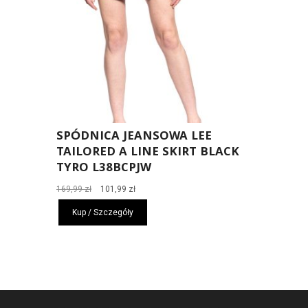
SPÓDNICA JEANSOWA LEE
TAILORED A LINE SKIRT BLACK
TYRO L38BCPJW
Pierwotna
Aktualna
169,99
zł
101,99
zł
cena
cena
Kup / Szczegóły
wynosiła:
wynosi:
169,99 zł.
101,99 zł.