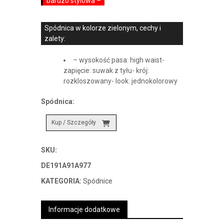
bardzo stylowa –
Spódnica w kolorze zielonym, cechy i
zalety:
– wysokość pasa: high waist-
zapięcie: suwak z tyłu- krój:
rozkloszowany- look: jednokolorowy
Spódnica:
Kup / Szczegóły
SKU:
DE191A91A977
KATEGORIA:
Spódnice
Informacje dodatkowe