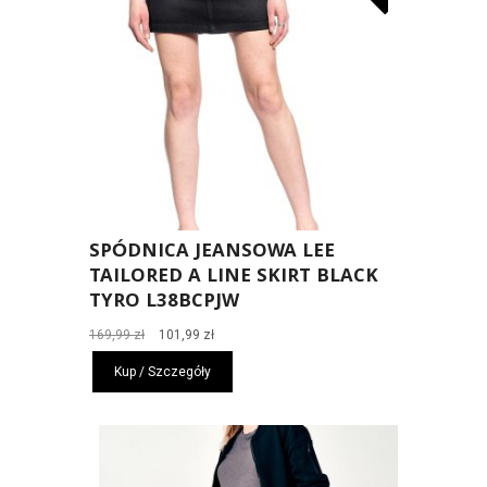
SPÓDNICA JEANSOWA LEE
TAILORED A LINE SKIRT BLACK
TYRO L38BCPJW
Pierwotna
Aktualna
169,99
zł
101,99
zł
cena
cena
Kup / Szczegóły
wynosiła:
wynosi:
169,99 zł.
101,99 zł.