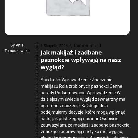
By
Ania
Comments :
0
1 Sierpnia, 2026
Jak makijaż i zadbane
Tomaszewska
paznokcie wpływają na nasz
wygląd?
Spis treści Wprowadzenie Znaczenie
makijażu Rola zrobionych paznokci Cenne
porady Podsumowanie Wprowadzenie W
dzisiejszym świecie wygląd zewnętrzny ma
ogromne znaczenie. Każdego dnia
podejmujemy decyzje, które mogą wpłynąć
na to, jak postrzegają nas inni. Osobiście
zauważyłam, że makijaż i zadbane paznokcie
znacząco poprawiają nie tylko mój wygląd,
ale także samopoczucie. W tym artykule chcę