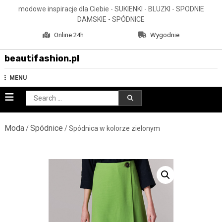
Skip
modowe inspiracje dla Ciebie - SUKIENKI - BLUZKI - SPODNIE
to
DAMSKIE - SPÓDNICE
content
Online 24h
Wygodnie
beautifashion.pl
MENU
Search
for:
Moda
Spódnice
/
/ Spódnica w kolorze zielonym