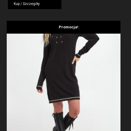
wynosiła:
wynosi:
Kup / Szczegóły
1959,00 zł.
1175,40 zł.
Promocja!