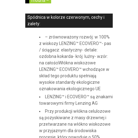
modna –
Spódnica w kolorze czerwonym, cechy i
zalety:
– zrównoważony rozwój: w 100%
z wiskozy LENZING™ ECOVERO™- pas
/ ściągacz: elastyczny- detale:
ozdobna kokarda- krój: luźny- wzór:
na całościWłókna wiskozowe
LENZING™ ECOVERO™ wchodzące w
skład tego produktu spełniają
wysokie standardy ekologiczne
oznakowania ekologicznego UE
LENZING™ i ECOVERO™ są znakami
towarowymi firmy Lenzing AG
Przy produkcji włókna celulozowe
są pozyskiwane z masy drzewnej i
przetwarzane na włókno wiskozowe
w przyjaznym dla środowiska
procesie, który powoduje o 50%