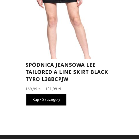
SPÓDNICA JEANSOWA LEE
TAILORED A LINE SKIRT BLACK
TYRO L38BCPJW
Pierwotna
Aktualna
169,99
zł
101,99
zł
cena
cena
Kup / Szczegóły
wynosiła:
wynosi:
169,99 zł.
101,99 zł.