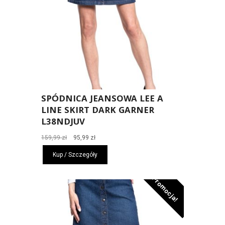
SPÓDNICA JEANSOWA LEE A
LINE SKIRT DARK GARNER
L38NDJUV
Pierwotna
Aktualna
159,99
zł
95,99
zł
cena
cena
Kup / Szczegóły
wynosiła:
wynosi:
159,99 zł.
95,99 zł.
Promocja!