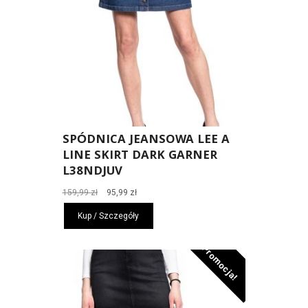
SPÓDNICA JEANSOWA LEE A
LINE SKIRT DARK GARNER
L38NDJUV
Pierwotna
Aktualna
159,99
zł
95,99
zł
cena
cena
Kup / Szczegóły
wynosiła:
wynosi:
159,99 zł.
95,99 zł.
Promocja!