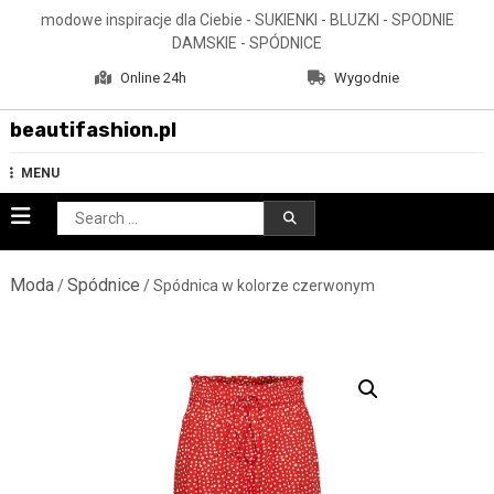
Skip
modowe inspiracje dla Ciebie - SUKIENKI - BLUZKI - SPODNIE
to
DAMSKIE - SPÓDNICE
content
Online 24h
Wygodnie
beautifashion.pl
MENU
Search
for:
Moda
Spódnice
/
/ Spódnica w kolorze czerwonym