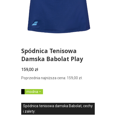
Spódnica Tenisowa
Damska Babolat Play
159,00
zł
Poprzednia najniższa cena:
159,00
zł
.
modna –
Spódnica tenisowa damska Babolat, cechy
i zalety: