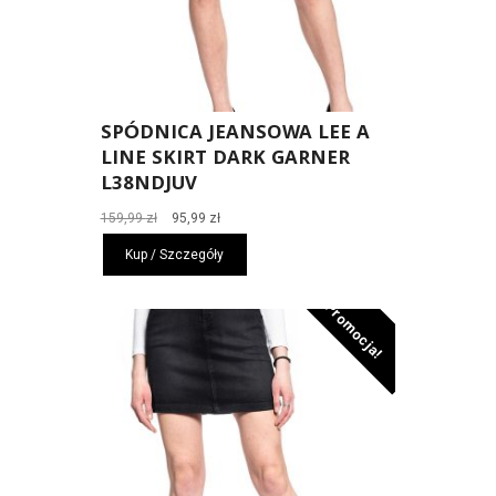
SPÓDNICA JEANSOWA LEE A
LINE SKIRT DARK GARNER
L38NDJUV
Pierwotna
Aktualna
159,99
zł
95,99
zł
cena
cena
Kup / Szczegóły
wynosiła:
wynosi:
159,99 zł.
95,99 zł.
Promocja!