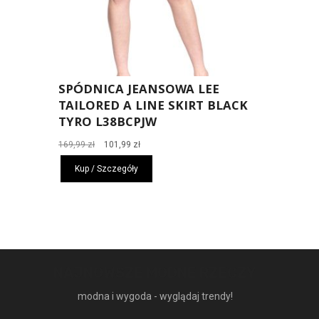
SPÓDNICA JEANSOWA LEE
TAILORED A LINE SKIRT BLACK
TYRO L38BCPJW
Pierwotna
Aktualna
169,99
zł
101,99
zł
cena
cena
Kup / Szczegóły
wynosiła:
wynosi:
169,99 zł.
101,99 zł.
NAJNOWSZE MODNE RZECZY
modna i wygoda - wyglądaj trendy!