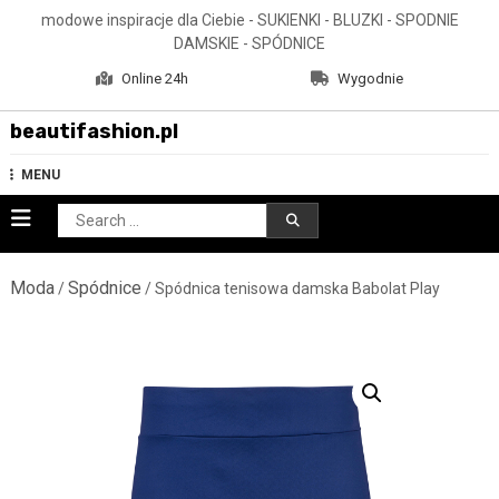
Skip
modowe inspiracje dla Ciebie - SUKIENKI - BLUZKI - SPODNIE
to
DAMSKIE - SPÓDNICE
content
Online 24h
Wygodnie
beautifashion.pl
MENU
Search
for:
Moda
Spódnice
/
/ Spódnica tenisowa damska Babolat Play