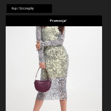
cena
cena
wynosiła:
wynosi:
Kup / Szczegóły
799,00 zł.
479,40 zł.
Promocja!