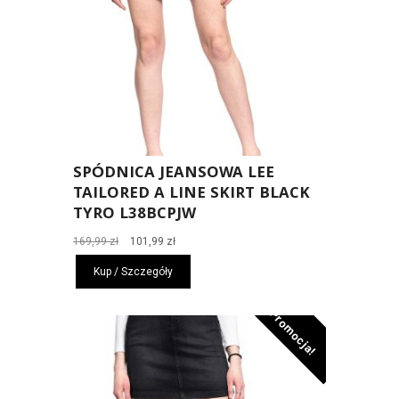
SPÓDNICA JEANSOWA LEE
TAILORED A LINE SKIRT BLACK
TYRO L38BCPJW
Pierwotna
Aktualna
169,99
zł
101,99
zł
cena
cena
Kup / Szczegóły
wynosiła:
wynosi:
169,99 zł.
101,99 zł.
Promocja!