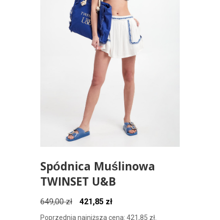
Spódnica Muślinowa
TWINSET U&B
Pierwotna
Aktualna
649,00
zł
421,85
zł
cena
cena
Poprzednia najniższa cena:
421,85
zł
.