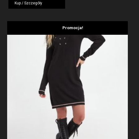
wynosiła:
wynosi:
Kup / Szczegóły
1959,00 zł.
1175,40 zł.
Promocja!