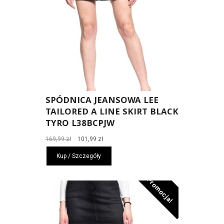
SPÓDNICA JEANSOWA LEE
TAILORED A LINE SKIRT BLACK
TYRO L38BCPJW
Pierwotna
Aktualna
169,99
zł
101,99
zł
cena
cena
Kup / Szczegóły
wynosiła:
wynosi:
169,99 zł.
101,99 zł.
Promocja!