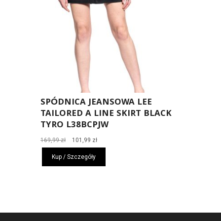
SPÓDNICA JEANSOWA LEE
TAILORED A LINE SKIRT BLACK
TYRO L38BCPJW
Pierwotna
Aktualna
169,99
zł
101,99
zł
cena
cena
Kup / Szczegóły
wynosiła:
wynosi:
169,99 zł.
101,99 zł.