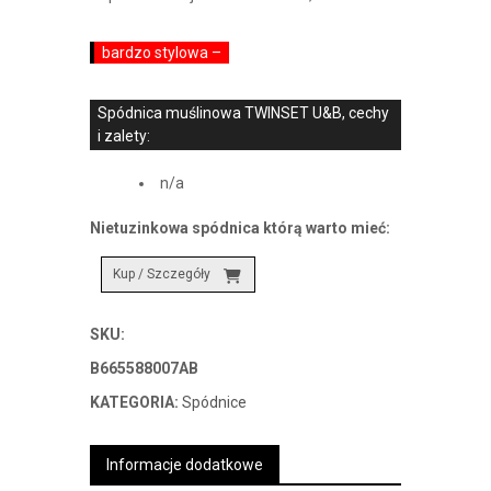
wynosiła:
wynosi:
649,00 zł.
421,85 zł.
bardzo stylowa –
Spódnica muślinowa TWINSET U&B, cechy
i zalety:
n/a
Nietuzinkowa spódnica którą warto mieć:
Kup / Szczegóły
SKU:
B665588007AB
KATEGORIA:
Spódnice
Informacje dodatkowe