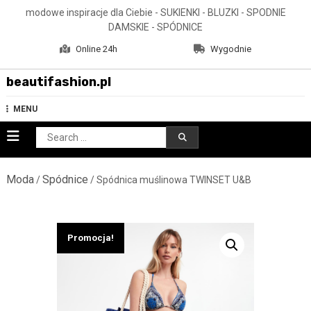
Skip
modowe inspiracje dla Ciebie - SUKIENKI - BLUZKI - SPODNIE
to
DAMSKIE - SPÓDNICE
content
Online 24h
Wygodnie
beautifashion.pl
MENU
Search
for:
Moda
Spódnice
/
/ Spódnica muślinowa TWINSET U&B
Promocja!