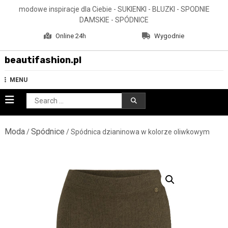
Skip
modowe inspiracje dla Ciebie - SUKIENKI - BLUZKI - SPODNIE
to
DAMSKIE - SPÓDNICE
content
Online 24h
Wygodnie
beautifashion.pl
MENU
Search
for:
Moda
Spódnice
/
/ Spódnica dzianinowa w kolorze oliwkowym