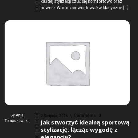
każdej stylizacji czuć się komfortowo oraz
pewnie. Warto zainwestować w klasyczne […]
By
Ania
Comments :
0
2 Sierpnia, 2026
Jak stworzyć idealną sportową
Tomaszewska
stylizację, łącząc wygodę z
elegancją?