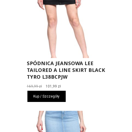
SPÓDNICA JEANSOWA LEE
TAILORED A LINE SKIRT BLACK
TYRO L38BCPJW
Pierwotna
Aktualna
169,99
zł
101,99
zł
cena
cena
Kup / Szczegóły
wynosiła:
wynosi:
169,99 zł.
101,99 zł.