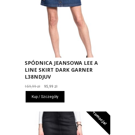
SPÓDNICA JEANSOWA LEE A
LINE SKIRT DARK GARNER
L38NDJUV
Pierwotna
Aktualna
159,99
zł
95,99
zł
cena
cena
Kup / Szczegóły
wynosiła:
wynosi:
159,99 zł.
95,99 zł.
Promocja!