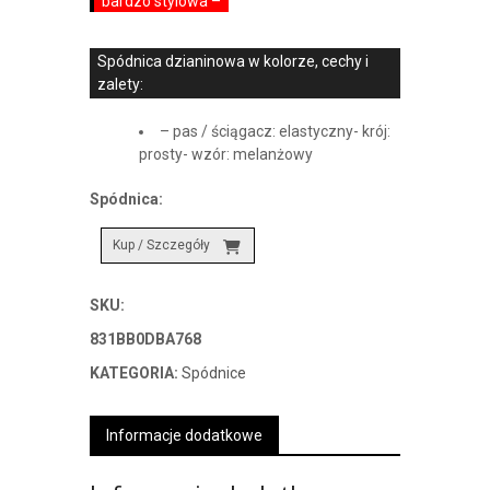
bardzo stylowa –
Spódnica dzianinowa w kolorze, cechy i
zalety:
– pas / ściągacz: elastyczny- krój:
prosty- wzór: melanżowy
Spódnica:
Kup / Szczegóły
SKU:
831BB0DBA768
KATEGORIA:
Spódnice
Informacje dodatkowe