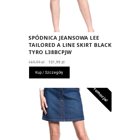
SPÓDNICA JEANSOWA LEE
TAILORED A LINE SKIRT BLACK
TYRO L38BCPJW
Pierwotna
Aktualna
169,99
zł
101,99
zł
cena
cena
Kup / Szczegóły
wynosiła:
wynosi:
169,99 zł.
101,99 zł.
Promocja!