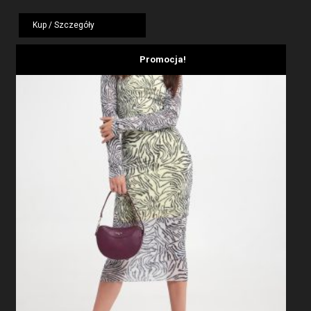
cena
cena
wynosiła:
wynosi:
Kup / Szczegóły
799,00 zł.
479,40 zł.
Promocja!