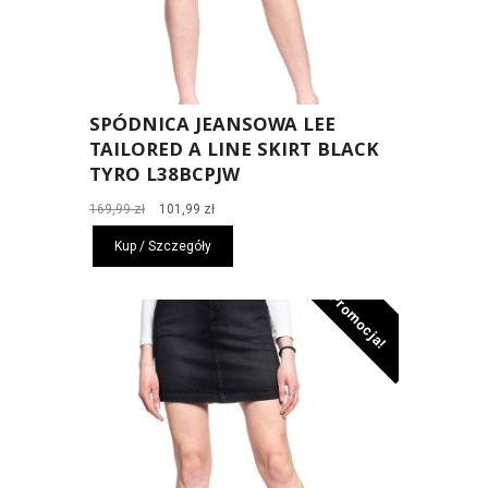
SPÓDNICA JEANSOWA LEE
TAILORED A LINE SKIRT BLACK
TYRO L38BCPJW
Pierwotna
Aktualna
169,99
zł
101,99
zł
cena
cena
Kup / Szczegóły
wynosiła:
wynosi:
169,99 zł.
101,99 zł.
Promocja!