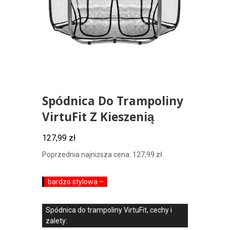
Spódnica Do Trampoliny
VirtuFit Z Kieszenią
127,99
zł
Poprzednia najniższa cena:
127,99
zł
.
bardzo stylowa –
Spódnica do trampoliny VirtuFit, cechy i
zalety: