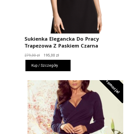
Sukienka Elegancka Do Pracy
Trapezowa Z Paskiem Czarna
Pierwotna
Aktualna
279,00
zł
195,00
zł
cena
cena
Kup / Szczegóły
wynosiła:
wynosi:
279,00 zł.
195,00 zł.
Promocja!