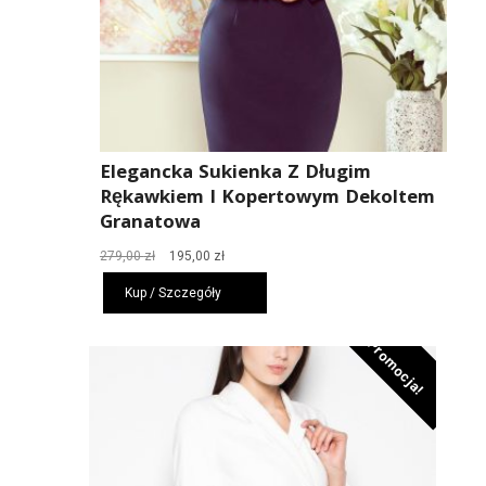
Elegancka Sukienka Z Długim
Rękawkiem I Kopertowym Dekoltem
Granatowa
Pierwotna
Aktualna
279,00
zł
195,00
zł
cena
cena
Kup / Szczegóły
wynosiła:
wynosi:
279,00 zł.
195,00 zł.
Promocja!