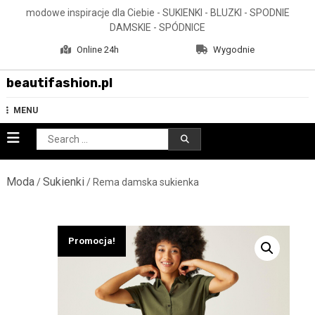
Skip
modowe inspiracje dla Ciebie - SUKIENKI - BLUZKI - SPODNIE
to
DAMSKIE - SPÓDNICE
content
Online 24h
Wygodnie
beautifashion.pl
MENU
Search
for:
Moda
Sukienki
/
/ Rema damska sukienka
Promocja!