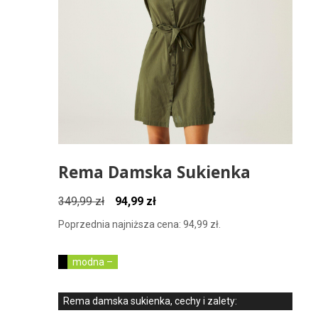
Rema Damska Sukienka
Pierwotna
Aktualna
349,99
zł
94,99
zł
cena
cena
Poprzednia najniższa cena:
94,99
zł
.
wynosiła:
wynosi:
349,99 zł.
94,99 zł.
modna –
Rema damska sukienka, cechy i zalety: