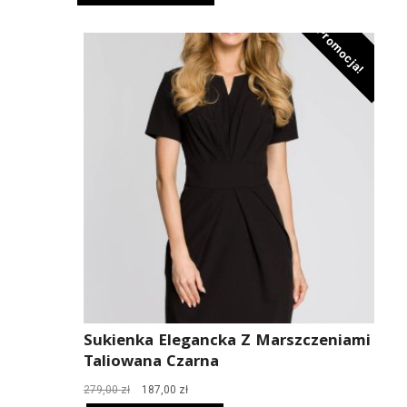
299,00 zł.
200,00 zł.
Promocja!
Sukienka Elegancka Z Marszczeniami
Taliowana Czarna
Pierwotna
Aktualna
279,00
zł
187,00
zł
cena
cena