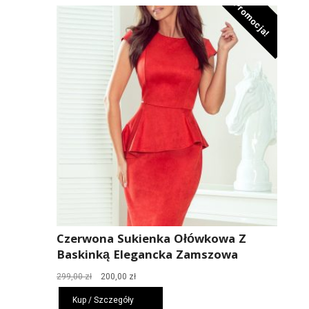
Promocja!
Czerwona Sukienka Ołówkowa Z
Baskinką Elegancka Zamszowa
Pierwotna
Aktualna
299,00
zł
200,00
zł
cena
cena
Kup / Szczegóły
wynosiła:
wynosi: