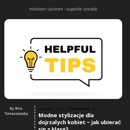
modowe i życiowe - sugestie i porady
By
Ania
Comments :
0
4 Sierpnia, 2026
Modne stylizacje dla
Tomaszewska
dojrzałych kobiet – jak ubierać
się z klasą?