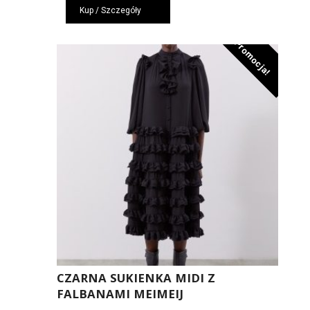
Kup / Szczegóły
wynosiła:
wynosi:
279,00 zł.
187,00 zł.
Promocja!
CZARNA SUKIENKA MIDI Z
FALBANAMI MEIMEIJ