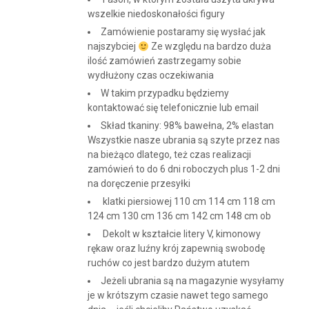
wszelkie niedoskonałości figury
Zamówienie postaramy się wysłać jak
najszybciej
Ze względu na bardzo duża
ilość zamówień zastrzegamy sobie
wydłużony czas oczekiwania
W takim przypadku będziemy
kontaktować się telefonicznie lub email
Skład tkaniny: 98% bawełna, 2% elastan
Wszystkie nasze ubrania są szyte przez nas
na bieżąco dlatego, też czas realizacji
zamówień to do 6 dni roboczych plus 1-2 dni
na doręczenie przesyłki
klatki piersiowej 110 cm 114 cm 118 cm
124 cm 130 cm 136 cm 142 cm 148 cm ob
Dekolt w kształcie litery V, kimonowy
rękaw oraz luźny krój zapewnią swobodę
ruchów co jest bardzo dużym atutem
Jeżeli ubrania są na magazynie wysyłamy
je w krótszym czasie nawet tego samego