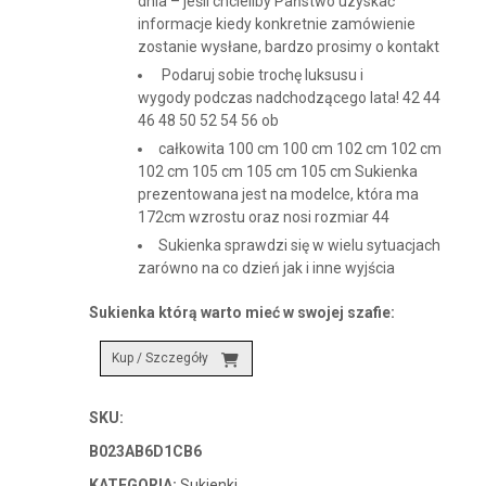
dnia – jeśli chcieliby Państwo uzyskać
informacje kiedy konkretnie zamówienie
zostanie wysłane, bardzo prosimy o kontakt
Podaruj sobie trochę luksusu i
wygody podczas nadchodzącego lata! 42 44
46 48 50 52 54 56 ob
całkowita 100 cm 100 cm 102 cm 102 cm
102 cm 105 cm 105 cm 105 cm Sukienka
prezentowana jest na modelce, która ma
172cm wzrostu oraz nosi rozmiar 44
Sukienka sprawdzi się w wielu sytuacjach
zarówno na co dzień jak i inne wyjścia
Sukienka którą warto mieć w swojej szafie:
Kup / Szczegóły
SKU:
B023AB6D1CB6
KATEGORIA:
Sukienki