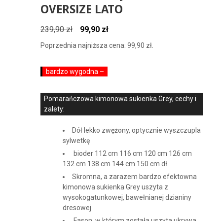
OVERSIZE LATO
Pierwotna
Aktualna
239,90
zł
99,90
zł
cena
cena
Poprzednia najniższa cena:
99,90
zł
.
wynosiła:
wynosi:
239,90 zł.
99,90 zł.
bardzo wygodna –
Pomarańczowa kimonowa sukienka Grey, cechy i
zalety:
Dół lekko zwężony, optycznie wyszczupla
sylwetkę
bioder 112 cm 116 cm 120 cm 126 cm
132 cm 138 cm 144 cm 150 cm dł
Skromna, a zarazem bardzo efektowna
kimonowa sukienka Grey uszyta z
wysokogatunkowej, bawełnianej dzianiny
dresowej
Fason, w którym została uszyta ukrywa