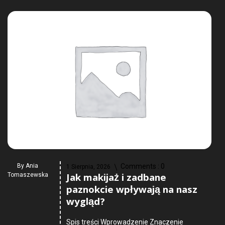
By
Ania
Comments :
0
1 Sierpnia, 2026
Jak makijaż i zadbane
Tomaszewska
paznokcie wpływają na nasz
wygląd?
Spis treści Wprowadzenie Znaczenie