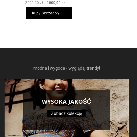
Pierwotna
Aktualna
2400,00
zł
1000,00
zł
cena
cena
Kup / Szczegóły
wynosiła:
wynosi:
2400,00 zł.
1000,00 zł.
NAJNOWSZE MODNE RZECZY
modna i wygoda - wyglądaj trendy!
WYSOKA JAKOŚĆ
Zobacz kolekcję