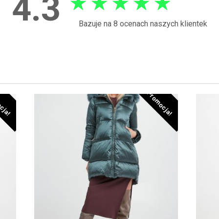
4.3
★
★
★
★
★
Bazuje na 8 ocenach naszych klientek
cja!
Promocja!