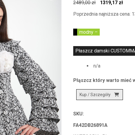
Pierwotna
Aktua
2489,00
zł
1319,17
zł
cena
cena
Poprzednia najniższa cena:
1
wynosiła:
wynos
2489,00 zł.
1319,
modny –
Płaszcz damski CUSTOMMADE
n/a
Płąszcz który warto mieć 
Kup / Szczegóły
SKU:
FA42DB26891A