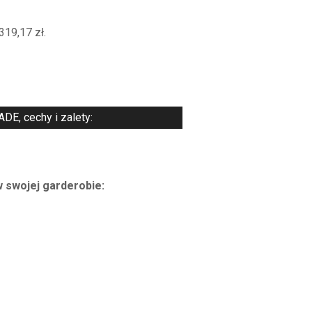
lna
319,17
zł
.
i:
17 zł.
, cechy i zalety:
w swojej garderobie: