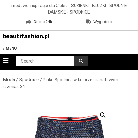
Skip
modowe inspiracje dla Ciebie - SUKIENKI - BLUZKI - SPODNIE
to
DAMSKIE - SPÓDNICE
content
Online 24h
Wygodnie
beautifashion.pl
MENU
Search
for:
Moda
Spódnice
/
/ Pinko Spódnica w kolorze granatowym
rozmiar: 34