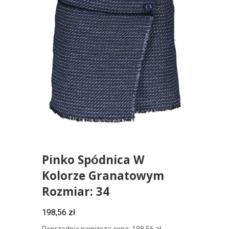
Pinko Spódnica W
Kolorze Granatowym
Rozmiar: 34
198,56
zł
Poprzednia najniższa cena:
198,56
zł
.