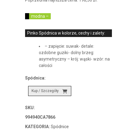
modna –
Pinko Spódnica w kolorze, cechy i zalety:
– zapięcie: suwak- detale:
ozdobne guziki- dolny brzeg:
asymetryczny – krój: wąski- wzór: na
całości
Spódnica:
Kup / Szczegóły
SKU:
994940CA7866
KATEGORIA:
Spódnice