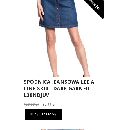
Promocja!
SPÓDNICA JEANSOWA LEE A
LINE SKIRT DARK GARNER
L38NDJUV
Pierwotna
Aktualna
159,99
zł
95,99
zł
cena
cena
Kup / Szczegóły
wynosiła:
wynosi:
159,99 zł.
95,99 zł.