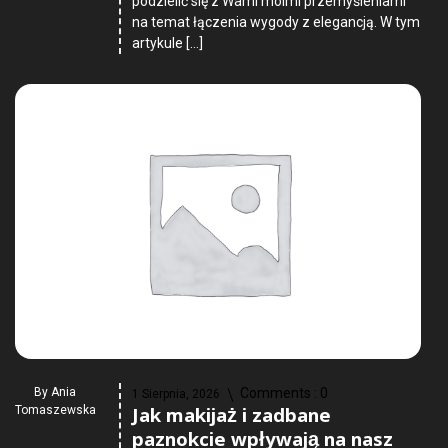
podzielić się z Wami moimi przemyśleniami
na temat łączenia wygody z elegancją. W tym
artykule […]
By
Ania
Comments :
0
1 Sierpnia, 2026
Jak makijaż i zadbane
Tomaszewska
paznokcie wpływają na nasz