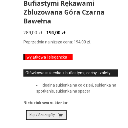
Bufiastymi Rękawami
Zbluzowana Góra Czarna
Bawełna
Pierwotna
Aktualna
289,00
zł
194,00
zł
cena
cena
Poprzednia najniższa cena:
194,00
zł
.
wynosiła:
wynosi:
289,00 zł.
194,00 zł.
wyjątkowa i elegancka –
Ołówkowa sukienka z bufiastymi, cechy i zalety:
Idealna sukienka na co dzień, sukienka na
spotkanie, sukienka na spacer
Nietuzinkowa sukienka:
Kup / Szczegóły