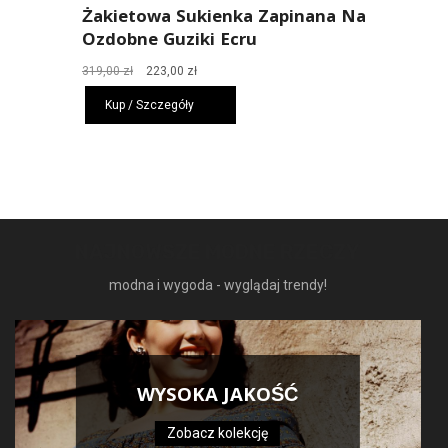
Żakietowa Sukienka Zapinana Na
Ozdobne Guziki Ecru
Pierwotna
Aktualna
319,00
zł
223,00
zł
cena
cena
Kup / Szczegóły
wynosiła:
wynosi:
319,00 zł.
223,00 zł.
NAJNOWSZE MODNE RZECZY
modna i wygoda - wyglądaj trendy!
WYSOKA JAKOŚĆ
Zobacz kolekcję