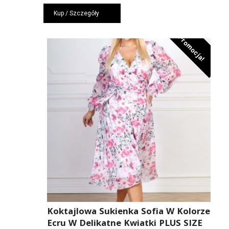
cena
cena
Kup / Szczegóły
wynosiła:
wynosi:
349,00 zł.
234,00 zł.
Promocja!
Koktajlowa Sukienka Sofia W Kolorze
Ecru W Delikatne Kwiatki PLUS SIZE