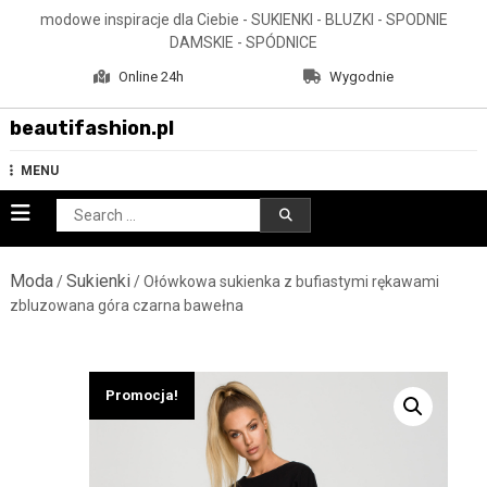
Skip
modowe inspiracje dla Ciebie - SUKIENKI - BLUZKI - SPODNIE
to
DAMSKIE - SPÓDNICE
content
Online 24h
Wygodnie
beautifashion.pl
MENU
Search
for:
Moda
Sukienki
/
/ Ołówkowa sukienka z bufiastymi rękawami
zbluzowana góra czarna bawełna
Promocja!