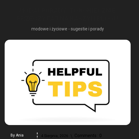
MODA I PORADY: TO KONIECZNIE
PRZECZYTAJ NA NASZYM BLOGU
modowe i życiowe - sugestie i porady
By
Ania
Comments :
0
4 Sierpnia, 2026