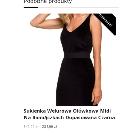
Podobne produkty
Promocja!
Sukienka Welurowa Ołówkowa Midi
Na Ramiączkach Dopasowana Czarna
Pierwotna
Aktualna
349,00
zł
234,00
zł