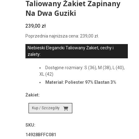
Taliowany Żakiet Zapinany
Na Dwa Guziki
239,00
zł
Poprzednia najniższa cena:
239,00
zł
.
Niebieski Elegancki Taliowany Żakiet, cechy i
zalety:
Dostępne rozmiary: S (36), M (38), L (40),
XL (42)
Materiał: Poliester 97% Elastan 3%
Żakiet:
Kup / Szczegóły
SKU:
14928BFFC081