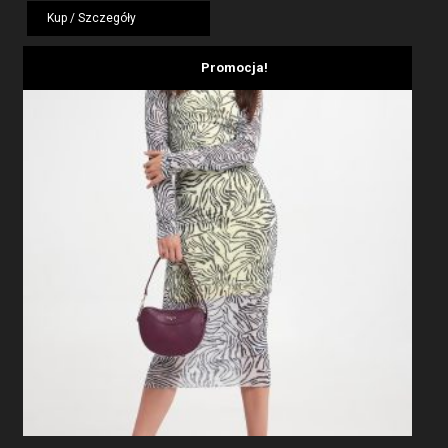
wynosiła:
wynosi:
Kup / Szczegóły
799,00 zł.
479,40 zł.
Promocja!