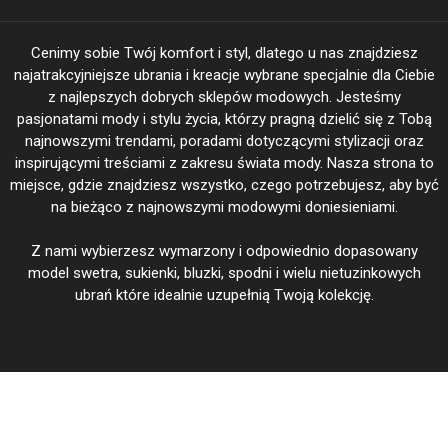
Cenimy sobie Twój komfort i styl, dlatego u nas znajdziesz
najatrakcyjniejsze ubrania i kreacje wybrane specjalnie dla Ciebie
z najlepszych dobrych sklepów modowych. Jesteśmy
pasjonatami mody i stylu życia, którzy pragną dzielić się z Tobą
najnowszymi trendami, poradami dotyczącymi stylizacji oraz
inspirującymi treściami z zakresu świata mody. Nasza strona to
miejsce, gdzie znajdziesz wszystko, czego potrzebujesz, aby być
na bieżąco z najnowszymi modowymi doniesieniami.
Z nami wybierzesz wymarzony i odpowiednio dopasowany
model swetra, sukienki, bluzki, spodni i wielu nietuzinkowych
ubrań które idealnie uzupełnią Twoją kolekcję.
BeautiFasion.pl Twoja Moda - Twoje wyjątkowe kreacje @ 2026
|
Theme: Shopay by
Mystery Themes
.