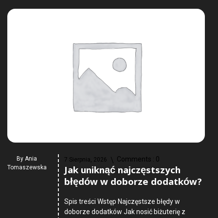
By
Ania
Comments :
0
7 Sierpnia, 2026
Jak uniknąć najczęstszych
Tomaszewska
błędów w doborze dodatków?
Spis treści Wstęp Najczęstsze błędy w
doborze dodatków Jak nosić biżuterię z