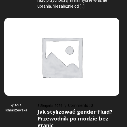
razu przychodzą mi na myśl te właśnie
ubrania. Niezależnie od […]
By
Ania
Comments :
0
8 Sierpnia, 2026
Jak stylizować gender-fluid?
Tomaszewska
Przewodnik po modzie bez
granic