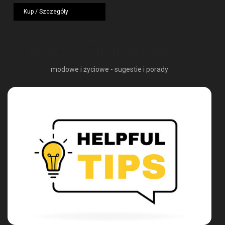
wynosiła:
wynosi:
Kup / Szczegóły
1249,00 zł.
724,42 zł.
MODA I PORADY: TO KONIECZNIE
PRZECZYTAJ NA NASZYM BLOGU
modowe i życiowe - sugestie i porady