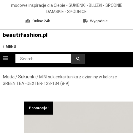
Skip
modowe inspiracje dla Ciebie - SUKIENKI - BLUZKI - SPODNIE
to
DAMSKIE - SPÓDNICE
content
Online 24h
Wygodnie
beautifashion.pl
MENU
Search
for:
Moda
Sukienki
/
/ MINI sukienka/tunika z dzianiny w kolorze
GREEN TEA -DEXTER-128-134 (8-9)
Promocja!