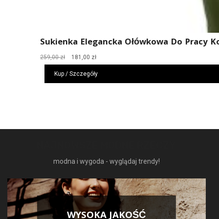
Sukienka Elegancka Ołówkowa Do Pracy Ko
Pierwotna
Aktualna
259,00
zł
181,00
zł
cena
cena
Kup / Szczegóły
wynosiła:
wynosi:
259,00 zł.
181,00 zł.
NAJNOWSZE MODNE RZECZY
modna i wygoda - wyglądaj trendy!
WYSOKA JAKOŚĆ