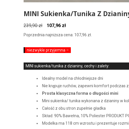
MINI Sukienka/tunika Z Dzianin
Pierwotna
Aktualna
239,90
zł
107,96
zł
cena
cena
Poprzednia najniższa cena:
107,96
zł
.
wynosiła:
wynosi:
239,90 zł.
107,96 zł.
niezwykle przyjemna –
MINI sukienka/tunika z dzianiny, cechy i zalety:
Idealny model na chłodniejsze dni
Nie krępuje ruchów, zapewni komfort podczas 
Prosta klasyczna forma o długości mini
Mini sukienka/ tunika wykonana z dzianiny w ko
Całość z obu stron zupełnie gładka
Skład: 90% Bawełna, 10% Poliester PRODUKT P
Modelka ma 118 cm wzrostu i prezentuje rozmi