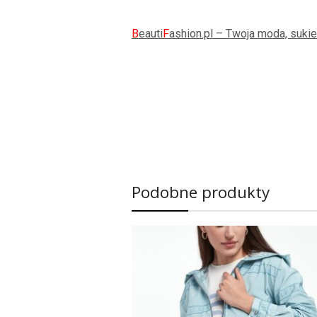
B
eauti
F
ashion.pl – Twoja moda, sukie
Podobne produkty