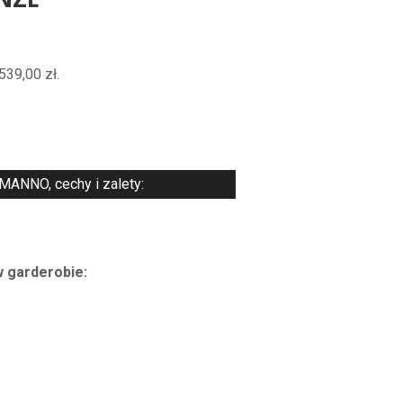
NZE
539,00
zł
.
MANNO, cechy i zalety:
w garderobie: