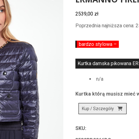
ERMANNO FIRE
2539,00
zł
Poprzednia najniższa cena:
2
bardzo stylowa –
Kurtka damska pikowana ER
n/a
Kurtka którą musisz mieć 
Kup / Szczegóły
SKU: