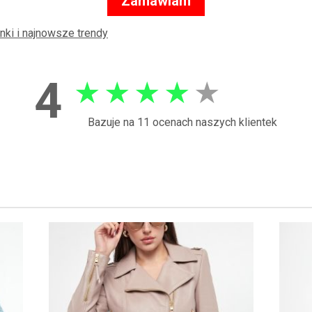
Zamawiam
nki i najnowsze trendy
4
★
★
★
★
★
Bazuje na 11 ocenach naszych klientek