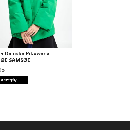
ka Damska Pikowana
ØE SAMSØE
0
zł
 Szczegóły