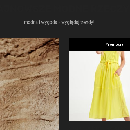
AJNOWSZE MODNE RZECZY
modna i wygoda - wyglądaj trendy!
Promocja!
Sukienka Midi Georgi SP