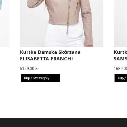
Kurtka Damska Skórzana
Kurt
ELISABETTA FRANCHI
SAMS
5159,00
zł
1689,0
Kup / Szczegóły
Kup /