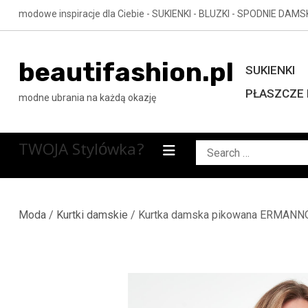
Skip
modowe inspiracje dla Ciebie - SUKIENKI - BLUZKI - SPODNIE DAMS
to
content
beautifashion.pl
SUKIENKI
PŁASZCZE 
modne ubrania na każdą okazję
TWOJA Stylówka?
Search
for:
Moda
/
Kurtki damskie
/ Kurtka damska pikowana ERMANN