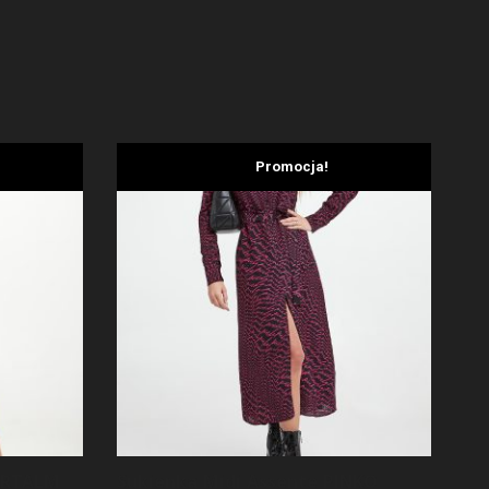
Promocja!
ORTALM
Sukienka Midi Assente PINKO