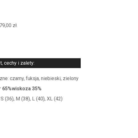
79,00
zł
.
, cechy i zalety:
ne: czarny, fuksja, niebieski, zielony
er 65%wiskoza 35%
 (36), M (38), L (40), XL (42)