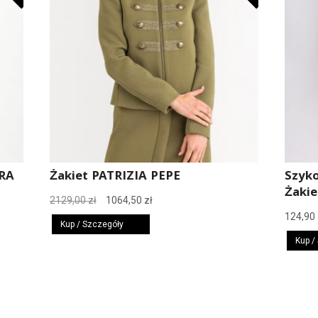
RA
Żakiet PATRIZIA PEPE
Szyk
Żakie
Pierwotna
Aktualna
2129,00
zł
1064,50
zł
cena
cena
124,90
Kup / Szczegóły
wynosiła:
wynosi:
Kup /
2129,00 zł.
1064,50 zł.