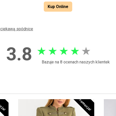
Kup Online
ż
ciekawą spódnice
3.8
★
★
★
★
★
Bazuje na 8 ocenach naszych klientek
cja!
Promocja!