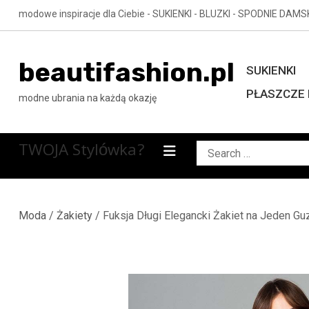
Skip
modowe inspiracje dla Ciebie - SUKIENKI - BLUZKI - SPODNIE DAMS
to
content
beautifashion.pl
SUKIENKI
PŁASZCZE 
modne ubrania na każdą okazję
TWOJA Stylówka?
Search
for:
Moda
/
Żakiety
/ Fuksja Długi Elegancki Żakiet na Jeden Gu