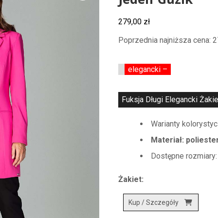
Jeden Guzik
279,00
zł
Poprzednia najniższa cena:
2
elegancki –
Fuksja Długi Elegancki Żakiet
Warianty kolorystycz
Materiał: poliest
Dostępne rozmiary: S
Żakiet:
Kup / Szczegóły