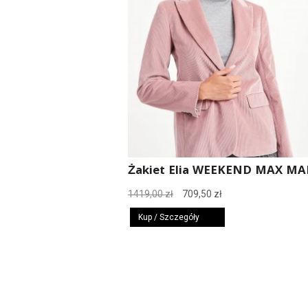
Żakiet Elia WEEKEND MAX MA
Pierwotna
Aktualna
1419,00
zł
709,50
zł
cena
cena
Kup / Szczegóły
wynosiła:
wynosi:
1419,00 zł.
709,50 zł.