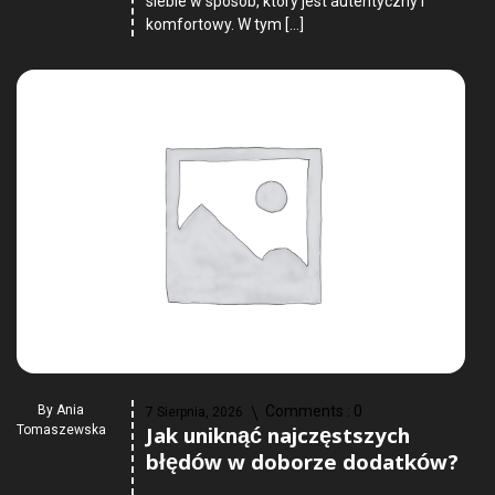
siebie w sposób, który jest autentyczny i
komfortowy. W tym […]
By
Ania
Comments :
0
7 Sierpnia, 2026
Jak uniknąć najczęstszych
Tomaszewska
błędów w doborze dodatków?