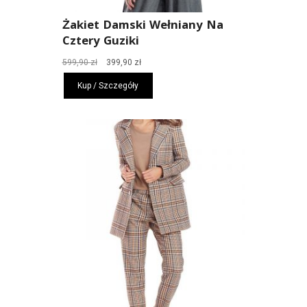
Żakiet Damski Wełniany Na
Cztery Guziki
Pierwotna
Aktualna
599,90
zł
399,90
zł
cena
cena
Kup / Szczegóły
wynosiła:
wynosi:
599,90 zł.
399,90 zł.