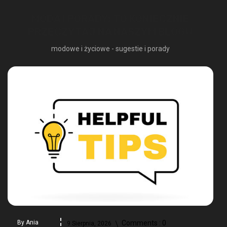
MODA I PORADY: TO KONIECZNIE
PRZECZYTAJ NA NASZYM BLOGU
modowe i życiowe - sugestie i porady
By
Ania
Comments :
0
9 Sierpnia, 2026