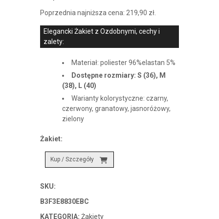
Poprzednia najniższa cena:
219,90
zł
.
Elegancki Żakiet z Ozdobnymi, cechy i
zalety:
Materiał: poliester 96%elastan 5%
Dostępne rozmiary: S (36), M
(38), L (40)
Warianty kolorystyczne: czarny,
czerwony, granatowy, jasnoróżowy,
zielony
Żakiet:
Kup / Szczegóły
SKU:
B3F3E8830EBC
KATEGORIA:
Żakiety