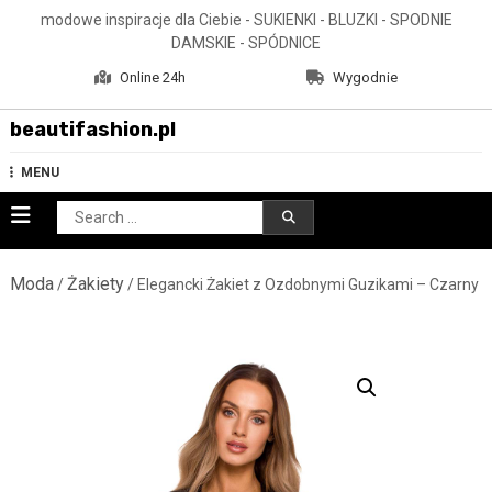
Skip
modowe inspiracje dla Ciebie - SUKIENKI - BLUZKI - SPODNIE
to
DAMSKIE - SPÓDNICE
content
Online 24h
Wygodnie
beautifashion.pl
MENU
Search
for:
Moda
Żakiety
/
/ Elegancki Żakiet z Ozdobnymi Guzikami – Czarny