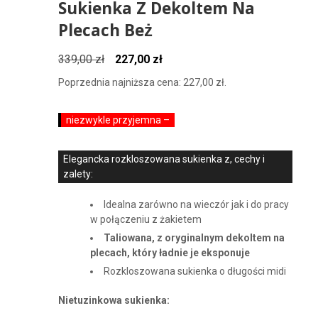
Sukienka Z Dekoltem Na
Plecach Beż
Pierwotna
Aktualna
339,00
zł
227,00
zł
cena
cena
Poprzednia najniższa cena:
227,00
zł
.
wynosiła:
wynosi:
339,00 zł.
227,00 zł.
niezwykle przyjemna –
Elegancka rozkloszowana sukienka z, cechy i
zalety:
Idealna zarówno na wieczór jak i do pracy
w połączeniu z żakietem
Taliowana, z oryginalnym dekoltem na
plecach, który ładnie je eksponuje
Rozkloszowana sukienka o długości midi
Nietuzinkowa sukienka: