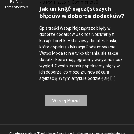
By
Ania
Comments :
0
7 Sierpnia, 2026
Jak uniknąć najczęstszych
Tomaszewska
błędów w doborze dodatków?
Spis treści Wstęp Najczęstsze błędy w
doborze dodatków Jak nosić biżuterię z
klasą? Torebki – kluczowy dodatek Paski,
które dopełnią stylizację Podsumowanie
Wstęp Moda to nie tylko ubrania, ale także
dodatki, które mają ogromny wpływ na nasz
wygląd. Często jednak popełniamy błędy w
ich doborze, co może zrujnować całą
stylizację. W tym artykule podzielę się […]
Więcej Porad
Cenimy sobie Twój komfort i styl, dlatego u nas znajdziesz