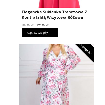
Elegancka Sukienka Trapezowa Z
Kontrafałdą Wizytowa Różowa
Pierwotna
Aktualna
289,00
zł
194,00
zł
cena
cena
Kup / Szczegóły
wynosiła:
wynosi:
289,00 zł.
194,00 zł.
Promocja!