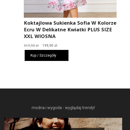
Koktajlowa Sukienka Sofia W Kolorze
Ecru W Delikatne Kwiatki PLUS SIZE
XXL WIOSNA
Pierwotna
Aktualna
319,90
zł
199,90
zł
cena
cena
Kup / Szczegóły
wynosiła:
wynosi:
319,90 zł.
199,90 zł.
NAJNOWSZE MODNE RZECZY
modna i wygoda - wyglądaj trendy!