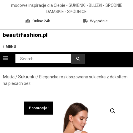
Skip
modowe inspiracje dla Ciebie - SUKIENKI - BLUZKI - SPODNIE
to
DAMSKIE - SPÓDNICE
content
Online 24h
Wygodnie
beautifashion.pl
MENU
Search
for:
Moda
Sukienki
/
/ Elegancka rozkloszowana sukienka z dekoltem
na plecach beż
Promocja!