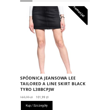
Promocja!
SPÓDNICA JEANSOWA LEE
TAILORED A LINE SKIRT BLACK
TYRO L38BCPJW
Pierwotna
Aktualna
169,99
zł
101,99
zł
cena
cena
Kup / Szczegóły
wynosiła:
wynosi: