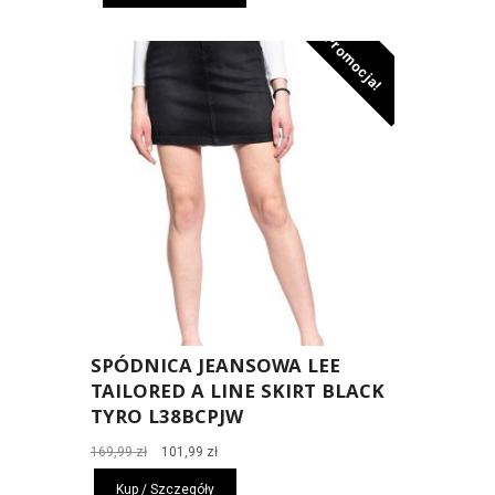
159,99 zł.
95,99 zł.
Promocja!
SPÓDNICA JEANSOWA LEE
TAILORED A LINE SKIRT BLACK
TYRO L38BCPJW
Pierwotna
Aktualna
169,99
zł
101,99
zł
cena
cena
Kup / Szczegóły
wynosiła:
wynosi: