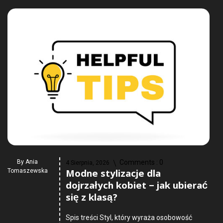
By
Ania
Comments :
0
4 Sierpnia, 2026
Modne stylizacje dla
Tomaszewska
dojrzałych kobiet – jak ubierać
się z klasą?
Spis treści Styl, który wyraża osobowość