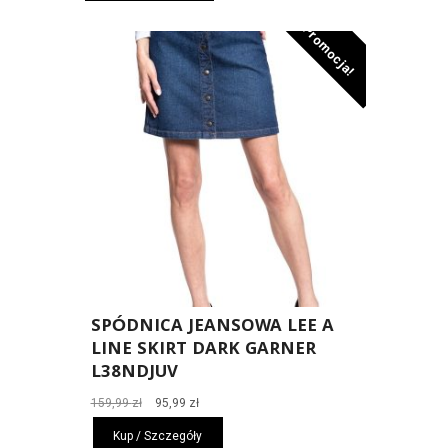
169,99 zł.
101,99 zł.
Promocja!
SPÓDNICA JEANSOWA LEE A
LINE SKIRT DARK GARNER
L38NDJUV
Pierwotna
Aktualna
159,99
zł
95,99
zł
cena
cena
Kup / Szczegóły
wynosiła:
wynosi: