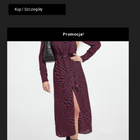
cena
cena
wynosiła:
wynosi:
Kup / Szczegóły
1919,00 zł.
1439,25 zł.
Promocja!