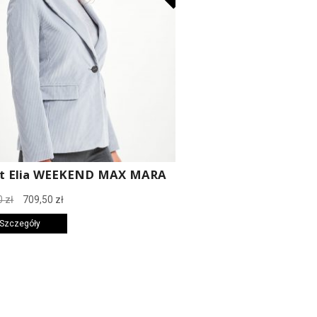
et Elia WEEKEND MAX MARA
Pierwotna
Aktualna
0
zł
709,50
zł
cena
cena
 Szczegóły
wynosiła:
wynosi:
1419,00 zł.
709,50 zł.