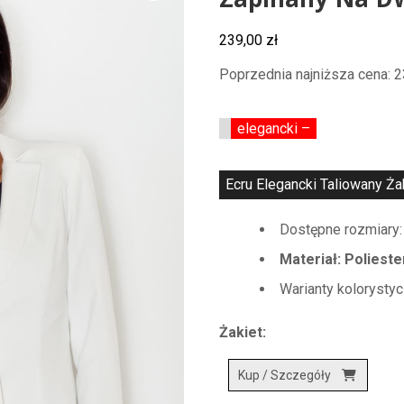
Zapinany Na Dw
239,00
zł
Poprzednia najniższa cena:
2
elegancki –
Ecru Elegancki Taliowany Żak
Dostępne rozmiary: S
Materiał: Poliest
Warianty kolorystyc
Żakiet:
Kup / Szczegóły