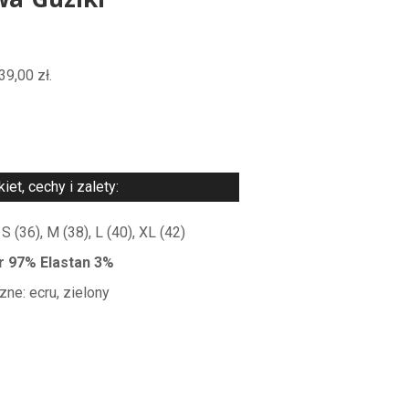
a Guziki
39,00
zł
.
iet, cechy i zalety:
 (36), M (38), L (40), XL (42)
er 97% Elastan 3%
zne: ecru, zielony