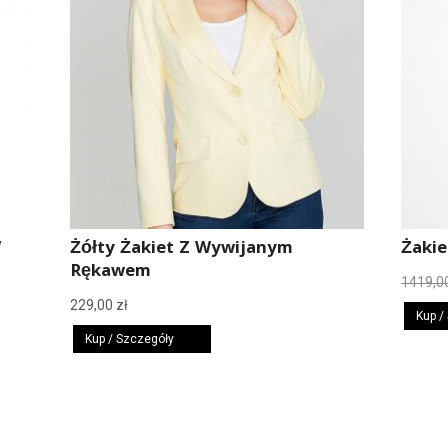
W
Żółty Żakiet Z Wywijanym
Żaki
Rękawem
1419,0
229,00
zł
Kup /
Kup / Szczegóły