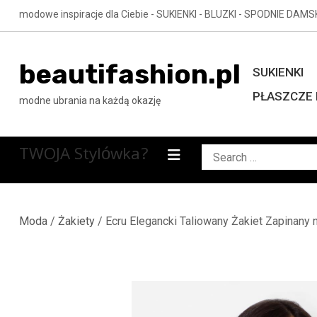
Skip
modowe inspiracje dla Ciebie - SUKIENKI - BLUZKI - SPODNIE DAMS
to
content
beautifashion.pl
SUKIENKI
PŁASZCZE 
modne ubrania na każdą okazję
TWOJA Stylówka?
Search
for:
Moda
/
Żakiety
/ Ecru Elegancki Taliowany Żakiet Zapinany 