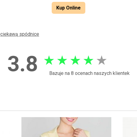
Kup Online
ż
ciekawą spódnice
3.8
★
★
★
★
★
Bazuje na 8 ocenach naszych klientek