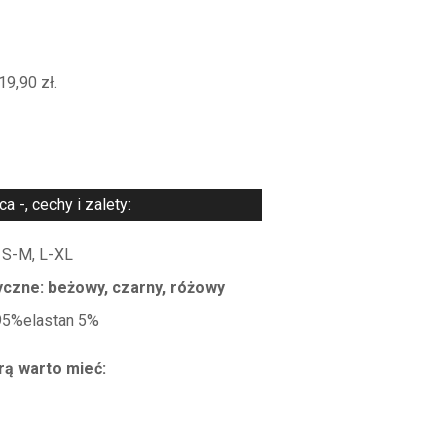
19,90
zł
.
 -, cechy i zalety:
 S-M, L-XL
yczne: beżowy, czarny, różowy
 95%elastan 5%
rą warto mieć: