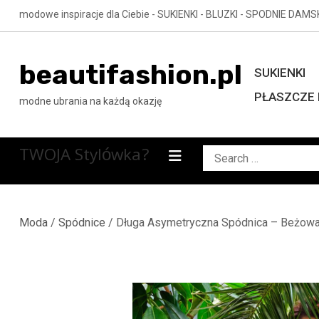
Skip
modowe inspiracje dla Ciebie - SUKIENKI - BLUZKI - SPODNIE DAMS
to
content
beautifashion.pl
SUKIENKI
PŁASZCZE 
modne ubrania na każdą okazję
TWOJA Stylówka?
Search
for:
Moda
/
Spódnice
/ Długa Asymetryczna Spódnica – Beżow