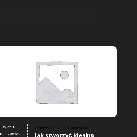
 NA NASZYM BLOGU
By
Ania
Comments :
0
2 Sierpnia, 2026
Jak stworzyć idealną
omaszewska