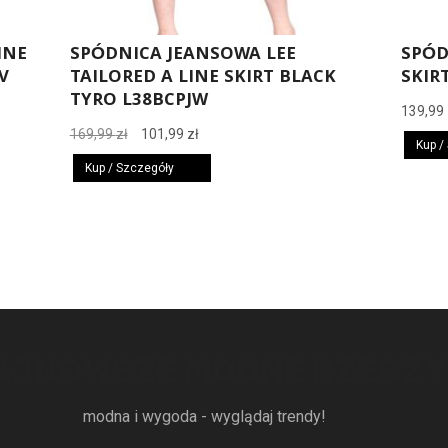
INE
SPÓDNICA JEANSOWA LEE
SPÓD
V
TAILORED A LINE SKIRT BLACK
SKIR
TYRO L38BCPJW
139,99
Pierwotna
Aktualna
169,99
zł
101,99
zł
Kup /
cena
cena
Kup / Szczegóły
wynosiła:
wynosi:
169,99 zł.
101,99 zł.
AJNOWSZE MODNE RZECZY
modna i wygoda - wyglądaj trendy!