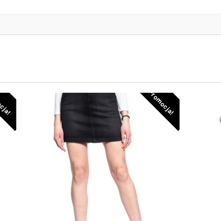
cja!
Promocja!