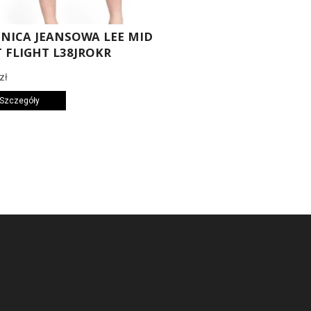
NICA JEANSOWA LEE MID
T FLIGHT L38JROKR
zł
 Szczegóły