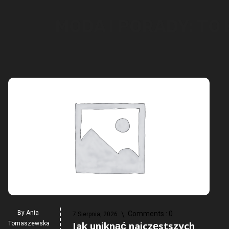
MODA I PORADY: TO
By
Ania
Comments :
0
7 Sierpnia, 2026
Jak uniknąć najczęstszych
Tomaszewska