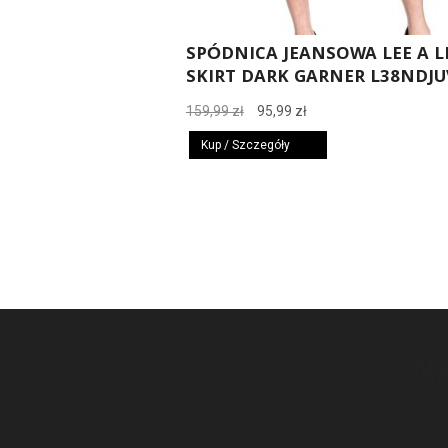
SPÓDNICA JEANSOWA LEE A L
SKIRT DARK GARNER L38NDJU
Pierwotna
Aktualna
159,99
zł
95,99
zł
cena
cena
Kup / Szczegóły
wynosiła:
wynosi:
159,99 zł.
95,99 zł.
N