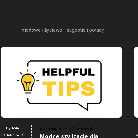
 KONIECZNIE PRZECZYTAJ
modowe i życiowe - sugestie i porady
By
Ania
Comments :
0
4 Sierpnia, 2026
Modne stylizacje dla
Tomaszewska
T