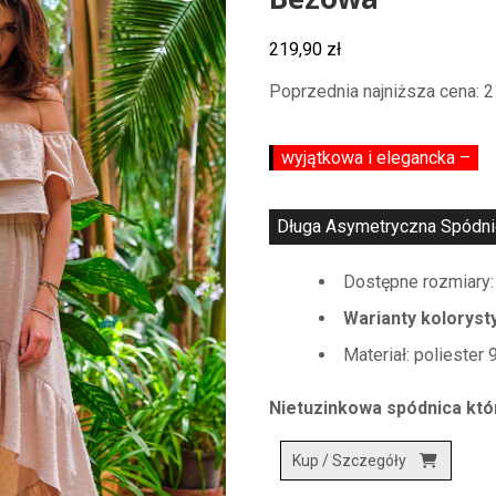
Beżowa
219,90
zł
Poprzednia najniższa cena:
2
wyjątkowa i elegancka –
Długa Asymetryczna Spódnica
Dostępne rozmiary:
Warianty koloryst
Materiał: poliester
Nietuzinkowa spódnica któ
Kup / Szczegóły