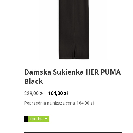
Damska Sukienka HER PUMA
Black
Pierwotna
Aktualna
229,00
zł
164,00
zł
cena
cena
Poprzednia najniższa cena:
164,00
zł
.
wynosiła:
wynosi:
229,00 zł.
164,00 zł.
modna –