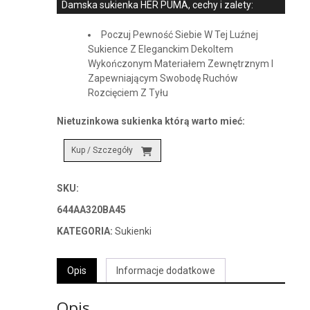
Damska sukienka HER PUMA, cechy i zalety:
Poczuj Pewność Siebie W Tej Luźnej
Sukience Z Eleganckim Dekoltem
Wykończonym Materiałem Zewnętrznym I
Zapewniającym Swobodę Ruchów
Rozcięciem Z Tyłu
Nietuzinkowa sukienka którą warto mieć:
Kup / Szczegóły
SKU:
644AA320BA45
KATEGORIA:
Sukienki
Opis
Informacje dodatkowe