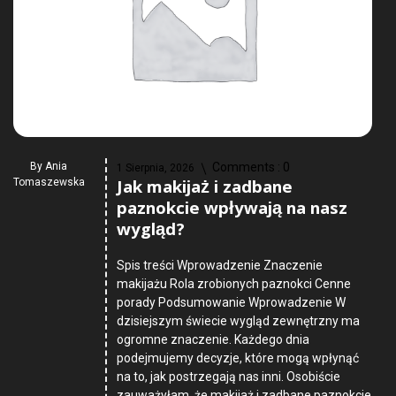
By
Ania
Comments :
0
1 Sierpnia, 2026
Jak makijaż i zadbane
Tomaszewska
paznokcie wpływają na nasz
wygląd?
Spis treści Wprowadzenie Znaczenie
makijażu Rola zrobionych paznokci Cenne
porady Podsumowanie Wprowadzenie W
dzisiejszym świecie wygląd zewnętrzny ma
ogromne znaczenie. Każdego dnia
podejmujemy decyzje, które mogą wpłynąć
na to, jak postrzegają nas inni. Osobiście
zauważyłam, że makijaż i zadbane paznokcie