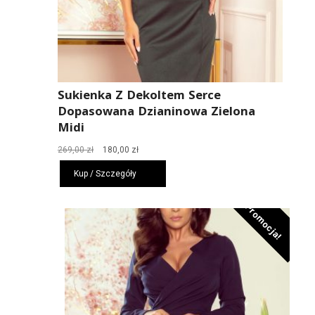
Sukienka Z Dekoltem Serce
Dopasowana Dzianinowa Zielona
Midi
Pierwotna
Aktualna
269,00
zł
180,00
zł
cena
cena
Kup / Szczegóły
wynosiła:
wynosi:
269,00 zł.
180,00 zł.
Promocja!