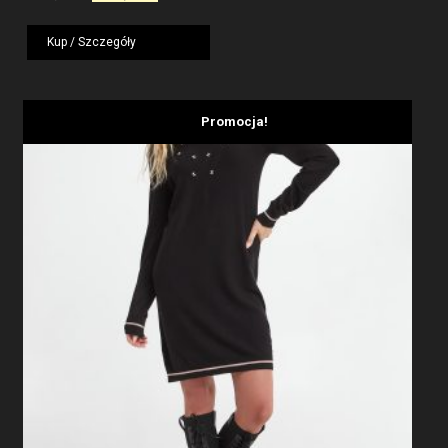
cena
cena
wynosiła:
wynosi:
Kup / Szczegóły
1959,00 zł.
1175,40 zł.
Promocja!