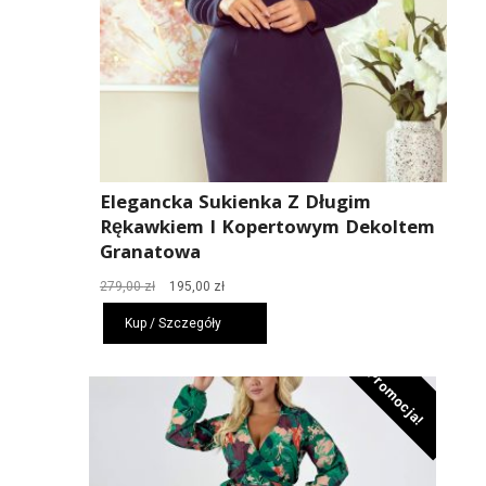
Elegancka Sukienka Z Długim
Rękawkiem I Kopertowym Dekoltem
Granatowa
Pierwotna
Aktualna
279,00
zł
195,00
zł
cena
cena
Kup / Szczegóły
wynosiła:
wynosi:
279,00 zł.
195,00 zł.
Promocja!