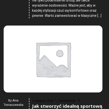
nie tylko podkreślenie urody, ale także
wyrażenie osobowości. Ważne jest, aby w
każdej stylizacji czuć się komfortowo oraz
pewnie. Warto zainwestować w klasyczne […]
By
Ania
Comments :
0
2 Sierpnia, 2026
Jak stworzyć idealną sportową
Tomaszewska