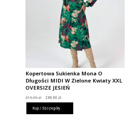
Kopertowa Sukienka Mona O
Długości MIDI W Zielone Kwiaty XXL
OVERSIZE JESIEŃ
Pierwotna
Aktualna
319,90
zł
249,90
zł
cena
cena
Kup / Szczegóły
wynosiła:
wynosi:
319,90 zł.
249,90 zł.