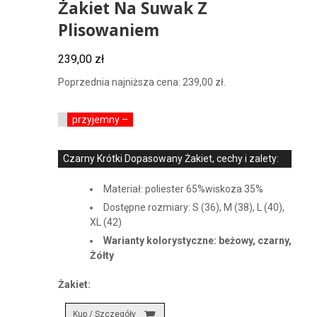
Żakiet Na Suwak Z
Plisowaniem
239,00
zł
Poprzednia najniższa cena:
239,00
zł
.
przyjemny –
Czarny Krótki Dopasowany Żakiet, cechy i zalety:
Materiał: poliester 65%wiskoza 35%
Dostępne rozmiary: S (36), M (38), L (40),
XL (42)
Warianty kolorystyczne: beżowy, czarny,
Żółty
Żakiet:
Kup / Szczegóły