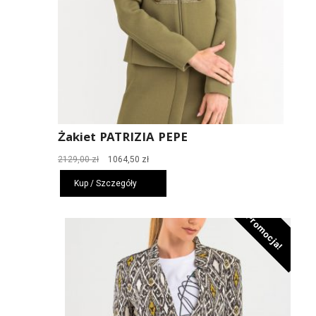
Żakiet PATRIZIA PEPE
Pierwotna
Aktualna
2129,00
zł
1064,50
zł
cena
cena
Kup / Szczegóły
wynosiła:
wynosi:
2129,00 zł.
1064,50 zł.
Promocja!