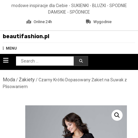
Skip
modowe inspiracje dla Ciebie - SUKIENKI - BLUZKI - SPODNIE
to
DAMSKIE - SPÓDNICE
content
Online 24h
Wygodnie
beautifashion.pl
MENU
Search
for:
Moda
Żakiety
/
/ Czarny Krótki Dopasowany Żakiet na Suwak z
Plisowaniem