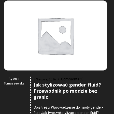
By
Ania
Comments :
0
8 Sierpnia, 2026
Jak stylizować gender-fluid?
Tomaszewska
Przewodnik po modzie bez
granic
Spis treści Wprowadzenie do mody gender-
fluid Jak tworzyć stylizacje gender-fluid?