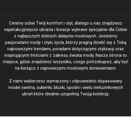
Cenimy sobie Twój komfort i styl, dlatego u nas znajdziesz
najatrakcyjniejsze ubrania i kreacje wybrane specjalnie dla Ciebie
z najlepszych dobrych sklepów modowych. Jesteśmy
pasjonatami mody i stylu życia, którzy pragną dzielić się z Tobą
najnowszymi trendami, poradami dotyczącymi stylizacji oraz
inspirującymi treściami z zakresu świata mody. Nasza strona to
miejsce, gdzie znajdziesz wszystko, czego potrzebujesz, aby być
na bieżąco z najnowszymi modowymi doniesieniami.
Z nami wybierzesz wymarzony i odpowiednio dopasowany
model swetra, sukienki, bluzki, spodni i wielu nietuzinkowych
ubrań które idealnie uzupełnią Twoją kolekcję.
BeautiFasion.pl Twoja Moda - Twoje wyjątkowe kreacje @ 2026
|
Theme: Shopay by
Mystery Themes
.