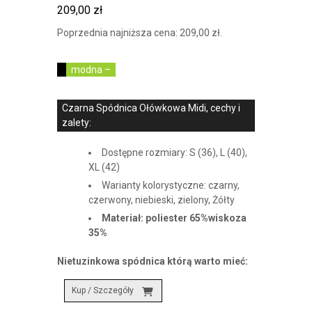
209,00
zł
Poprzednia najniższa cena:
209,00
zł
.
modna –
Czarna Spódnica Ołówkowa Midi, cechy i
zalety:
Dostępne rozmiary: S (36), L (40),
XL (42)
Warianty kolorystyczne: czarny,
czerwony, niebieski, zielony, Żółty
Materiał: poliester 65%wiskoza
35%
Nietuzinkowa spódnica którą warto mieć:
Kup / Szczegóły