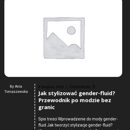
By
Ania
Comments :
0
8 Sierpnia, 2026
Jak stylizować gender-fluid?
Tomaszewska
Przewodnik po modzie bez
granic
Spis treści Wprowadzenie do mody gender-
fluid Jak tworzyć stylizacje gender-fluid?