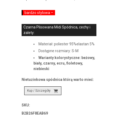
bardzo stylowa –
Czarna Plisowana Midi Spódnica, cechy i
zalety:
Materiał: poliester 95%elastan 5%
Dostępne rozmiary: S-M
Warianty kolorystyczne: beżowy,
biały, czarny, ecru, fioletowy,
niebieski
Nietuzinkowa spódnica którą warto mieć:
Kup / Szczegóły
SKU:
B2B26F8EAB69