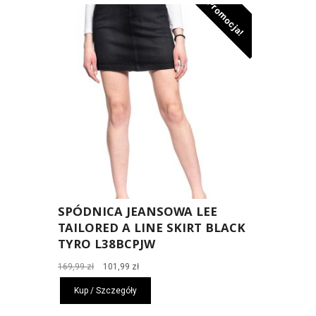
Promocja!
SPÓDNICA JEANSOWA LEE
TAILORED A LINE SKIRT BLACK
TYRO L38BCPJW
Pierwotna
Aktualna
169,99
zł
101,99
zł
cena
cena
Kup / Szczegóły
wynosiła:
wynosi:
169,99 zł.
101,99 zł.