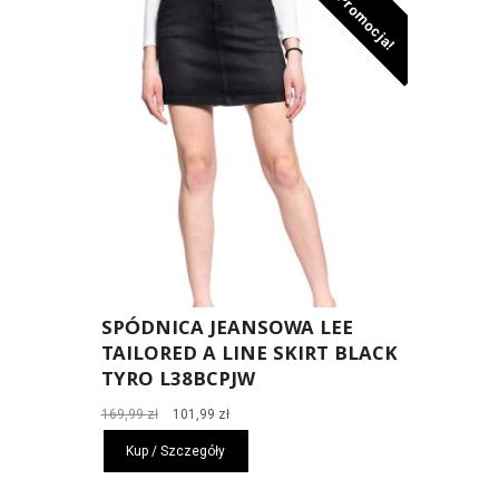
Promocja!
SPÓDNICA JEANSOWA LEE
TAILORED A LINE SKIRT BLACK
TYRO L38BCPJW
Pierwotna
Aktualna
169,99
zł
101,99
zł
cena
cena
Kup / Szczegóły
wynosiła:
wynosi:
169,99 zł.
101,99 zł.