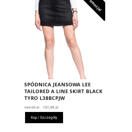
Promocja!
SPÓDNICA JEANSOWA LEE
TAILORED A LINE SKIRT BLACK
TYRO L38BCPJW
Pierwotna
Aktualna
169,99
zł
101,99
zł
cena
cena
Kup / Szczegóły
wynosiła:
wynosi:
169,99 zł.
101,99 zł.