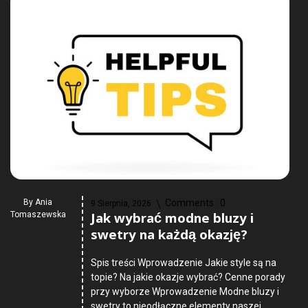
By
Ania
Comments :
0
9 Sierpnia, 2026
Jak wybrać modne bluzy i
Tomaszewska
swetry na każdą okazję?
Spis treści Wprowadzenie Jakie style są na
topie? Na jakie okazje wybrać? Cenne porady
przy wyborze Wprowadzenie Modne bluzy i
swetry to nieodłączne elementy naszej