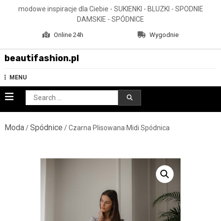
Skip
modowe inspiracje dla Ciebie - SUKIENKI - BLUZKI - SPODNIE
to
DAMSKIE - SPÓDNICE
content
Online 24h
Wygodnie
beautifashion.pl
MENU
Search
for:
Moda
Spódnice
/
/ Czarna Plisowana Midi Spódnica