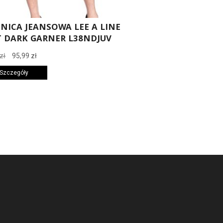
NICA JEANSOWA LEE A LINE
T DARK GARNER L38NDJUV
Pierwotna
Aktualna
zł
95,99
zł
cena
cena
 Szczegóły
wynosiła:
wynosi:
159,99 zł.
95,99 zł.