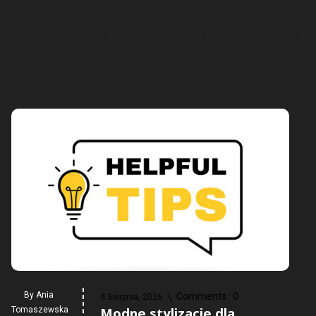
MODA I PORADY: TO
By
Ania
Comments :
0
4 Sierpnia, 2026
Modne stylizacje dla
Tomaszewska