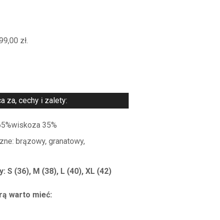
99,00
zł
.
za, cechy i zalety:
r 65%wiskoza 35%
zne: brązowy, granatowy,
 S (36), M (38), L (40), XL (42)
rą warto mieć: