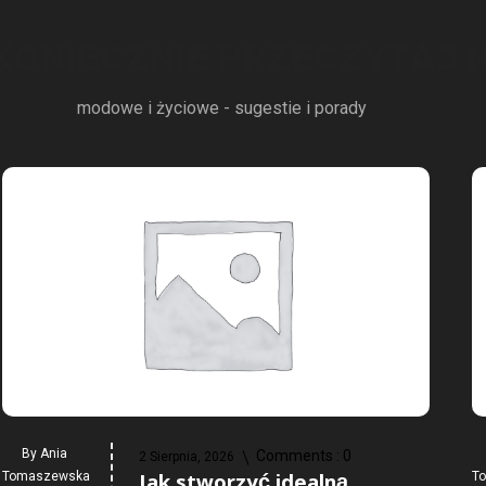
 KONIECZNIE PRZECZYTAJ
modowe i życiowe - sugestie i porady
By
Ania
Comments :
0
2 Sierpnia, 2026
Jak stworzyć idealną
Tomaszewska
T