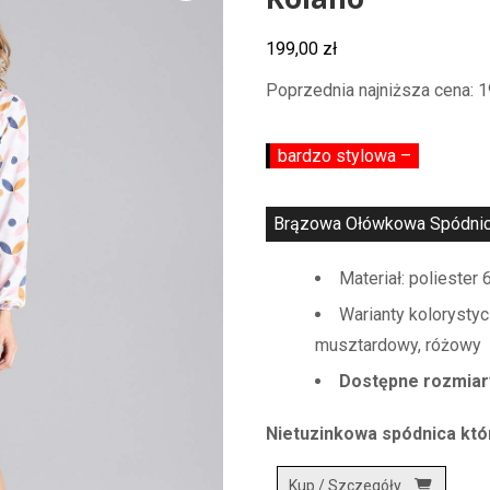
Kolano
199,00
zł
Poprzednia najniższa cena:
1
bardzo stylowa –
Brązowa Ołówkowa Spódnica 
Materiał: polieste
Warianty kolorystyc
musztardowy, różowy
Dostępne rozmiary:
Nietuzinkowa spódnica któ
Kup / Szczegóły