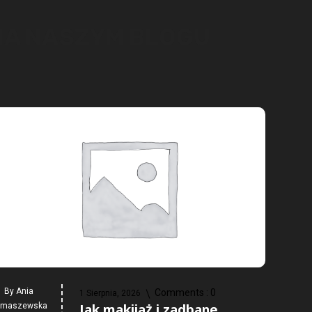
 NA NASZYM BLOGU
By
Ania
Comments :
0
1 Sierpnia, 2026
Jak makijaż i zadbane
omaszewska