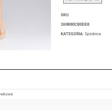
SKU:
269B80CB0DE8
KATEGORIA:
Spódnice
łówkowe