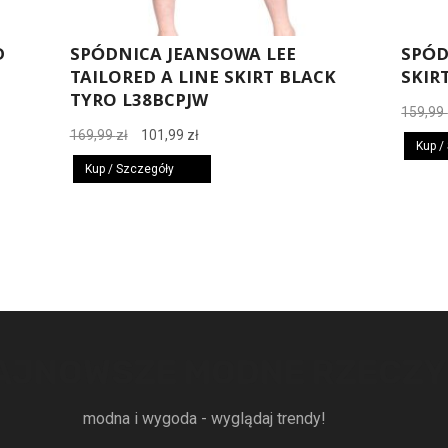
D
SPÓDNICA JEANSOWA LEE
SPÓD
TAILORED A LINE SKIRT BLACK
SKIR
TYRO L38BCPJW
159,99
Pierwotna
Aktualna
169,99
zł
101,99
zł
Kup /
cena
cena
Kup / Szczegóły
wynosiła:
wynosi:
169,99 zł.
101,99 zł.
AJNOWSZE MODNE RZECZY
modna i wygoda - wyglądaj trendy!