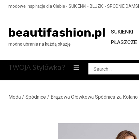
Skip
modowe inspiracje dla Ciebie - SUKIENKI - BLUZKI - SPODNIE DAMS
to
content
beautifashion.pl
SUKIENKI
PŁASZCZE 
modne ubrania na każdą okazję
TWOJA Stylówka?
Search
for:
Moda
/
Spódnice
/ Brązowa Ołówkowa Spódnica za Kolano