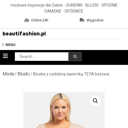
Skip
modowe inspiracje dla Ciebie - SUKIENKI - BLUZKI - SPODNIE
to
DAMSKIE - SPÓDNICE
content
Online 24h
Wygodnie
beautifashion.pl
MENU
Search
for:
Moda
Bluzki
/
/ Bluzka z ozdobną tasiemką TEYA beżowa