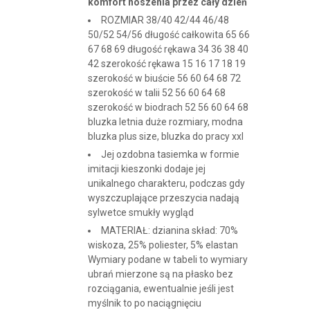
komfort noszenia przez cały dzień
ROZMIAR 38/40 42/44 46/48
50/52 54/56 długość całkowita 65 66
67 68 69 długość rękawa 34 36 38 40
42 szerokość rękawa 15 16 17 18 19
szerokość w biuście 56 60 64 68 72
szerokość w talii 52 56 60 64 68
szerokość w biodrach 52 56 60 64 68
bluzka letnia duże rozmiary, modna
bluzka plus size, bluzka do pracy xxl
Jej ozdobna tasiemka w formie
imitacji kieszonki dodaje jej
unikalnego charakteru, podczas gdy
wyszczuplające przeszycia nadają
sylwetce smukły wygląd
MATERIAŁ: dzianina skład: 70%
wiskoza, 25% poliester, 5% elastan
Wymiary podane w tabeli to wymiary
ubrań mierzone są na płasko bez
rozciągania, ewentualnie jeśli jest
myślnik to po naciągnięciu