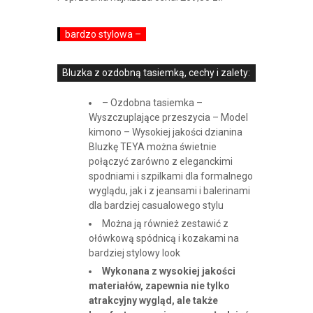
bardzo stylowa –
Bluzka z ozdobną tasiemką, cechy i zalety:
– Ozdobna tasiemka –
Wyszczuplające przeszycia – Model
kimono – Wysokiej jakości dzianina
Bluzkę TEYA można świetnie
połączyć zarówno z eleganckimi
spodniami i szpilkami dla formalnego
wyglądu, jak i z jeansami i balerinami
dla bardziej casualowego stylu
Można ją również zestawić z
ołówkową spódnicą i kozakami na
bardziej stylowy look
Wykonana z wysokiej jakości
materiałów, zapewnia nie tylko
atrakcyjny wygląd, ale także