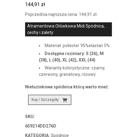
144,91
zł
Poprzednia najniższa cena:
144,91
zł
.
Atramentowa Ołówkowa Midi Spódnica,
cechy i zalety:
Materiał: poliester 95%elastan 5%
Dostępne rozmiary: S (36), M
(38), L (40), XL (42), XXL (44)
Warianty kolorystyczne: czarny,
czerwony, granatowy, różowy
Nietuzinkowa spódnica którą warto mieć:
Kup / Szczegóły
SKU:
659214DD276D
KATEGORIA:
Spódnice