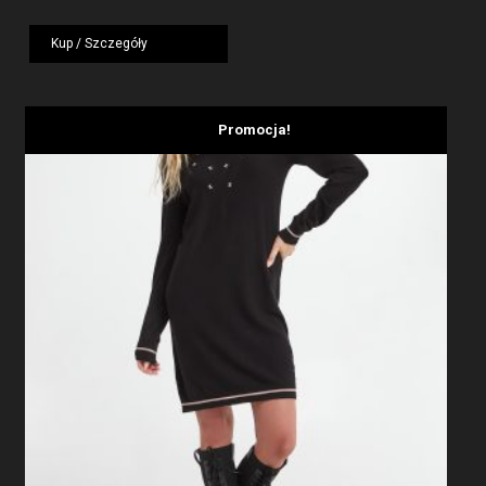
cena
cena
wynosiła:
wynosi:
Kup / Szczegóły
1959,00 zł.
1175,40 zł.
Promocja!