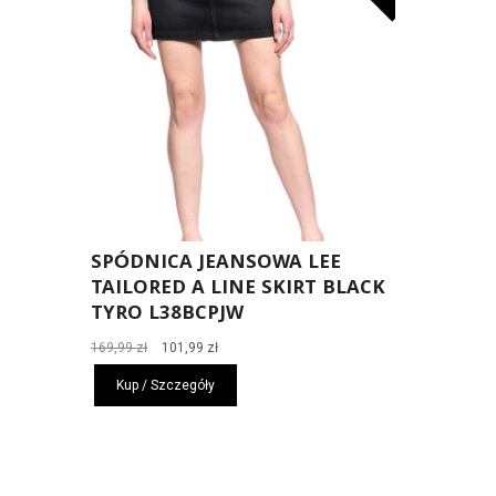
SPÓDNICA JEANSOWA LEE
TAILORED A LINE SKIRT BLACK
TYRO L38BCPJW
Pierwotna
Aktualna
169,99
zł
101,99
zł
cena
cena
Kup / Szczegóły
wynosiła:
wynosi:
169,99 zł.
101,99 zł.